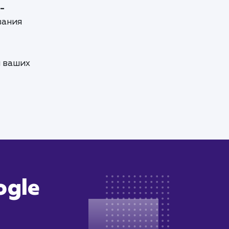
-
вания
я ваших
ogle