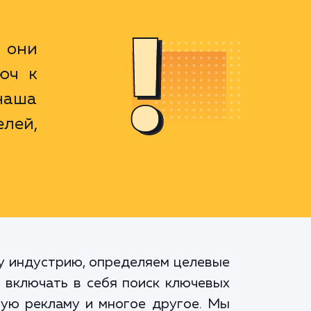
 они
юч к
наша
елей,
шу индустрию, определяем целевые
т включать в себя поиск ключевых
ную рекламу и многое другое. Мы