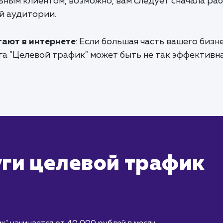
льным клиентом, возможно, вам следует сначала ра
й аудитории.
тают в интернете
: Если большая часть вашего бизн
га "Целевой трафик" может быть не так эффективна
уги целевой трафик