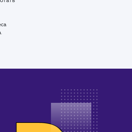
ботать
еса
.