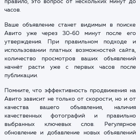
рублей.
Таким образом, общая стоимость продвижения н
S
Авито (
) в этом месяце будет составлять:
S = A + D + Sp
S
=
15 000
(абонентская плата) +
7 00
(дополнительные услуги) +
3 000
(премиальная часть)
25 000
рублей
Пожалуйста, обратите внимание, что это прост
пример. Реальная стоимость может варьироваться
зависимости от ваших специфических потребностей
результатов продвижения.
25 000 руб.