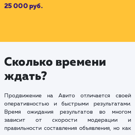
За эти услуги мы взимаем абонентскую плату (
которая составляет
15 000
рублей в месяц.
Кроме того, вы решаете воспользоватьс
дополнительными услугами для повышения видимос
объявлений:
Платное размещение 5 объявлений
Оптимизация заголовков и текста объявлений
D
Стоймость дополнительных услуг (
) составляе
например,
7 000
рублей.
Наконец, вашим основным целью является увеличен
количества просмотров и кликов на объявления. Ес
ваши объявления преуспевают и достигаю
поставленных целей, вы оплачиваете премиальн
Sp
часть (
), которая может составить, например,
3 00