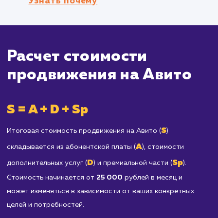
услуг, управление сотнями или тысячами
объявлений на Авито может быть непросто
задачей.
Продавцам запрещенных товаров и усл
Все товары и услуги, предлагаемые на Авито
должны соответствовать Правилам сайта. Е
ваш продукт или услуга не допускается к
размещению на Авито, этот метод
продвижения не будет работать для вас.
Отраслям, требующим
специализированных или профессиональ
платформ для продажи
: Например, если вы
занимаетесь продажей специализированног
программного обеспечения или предлагаете
высококвалифицированные юридические