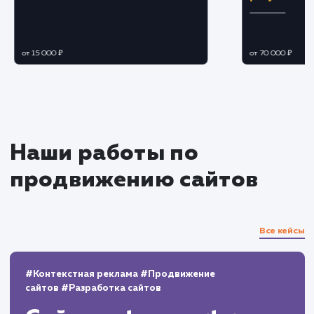
Ежедневный мониторинг эффективности
объявлений.
Отслеживание статистики просмотров,
кликов и конверсии.
Постоянное внедрение улучшений и
оптимизаций на основе полученных данных.
Управление отзывами и
репутацией
Мониторинг и реагирование на отзывы и
вопросы пользователей.
Управление репутацией продавца на
платформе.