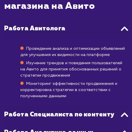
правило, это вопрос от нескольких мину
часов.
Ваше объявление станет видимым в пои
Авито уже через 30-60 минут после 
утверждения. При правильном подход
использовании платных возможностей са
количество просмотров ваших объявле
начнёт расти уже с первых часов по
публикации.
Помните, что эффективность продвижени
Авито зависит не только от скорости, но 
качества вашего объявления, нали
качественных фотографий и правил
выбранных ключевых слов. Регуляр