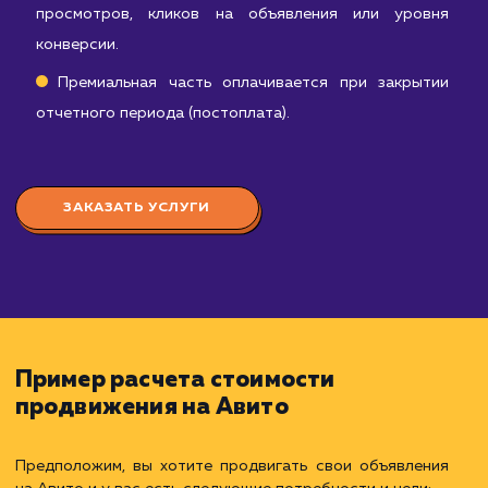
эффективности объявлений, анализ конверсии
вовлеченности аудитории.
Базовое взаимодействие с платформой Авит
поддержка активного статуса аккаунта, ответы 
вопросы пользователей и т.д.
Абонентская плата оплачивается в начал
каждого отчетного периода.
D:
стоимость дополнительных услуг, таких как:
Платное размещение объявлений: покупк
специальных пакетов или опциями на Авито д
увеличения видимости объявлений.
Использование инструментов для повышени