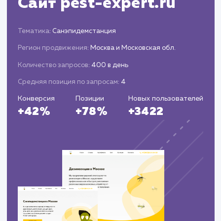
Увеличение уровня доверия и лояльност
клиентов к продавцу.
Постоянная оптимизация и
улучшение
Постоянное обновление и оптимизация
объявлений для поддержания их актуальнос
и эффективности.
Адаптация стратегии продвижения на
основе изменений на рынке и поведения
пользователей.
Применение новых техник и методов
продвижения для достижения лучших
результатов.