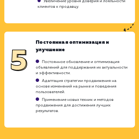
улучшения видимости ваших объявлени
повышения их конверсии. Внедряя страт
оптимизации Авито, мы придерживае
проверенной методики, которая позволяет
обеспечить максимальную эффективност
учитывает все особенности и требова
конкретного объявления или аккаунта.
Анализ рынка и конкурентов
Изучение рынка и целевой аудитории, анали
действий конкурентов.
Определение ключевых слов и запросов,
которые используют потенциальные покупатели
Оценка стоимости клика и бюджета
рекламной кампании.