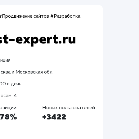
#Продвижение сайтов
#Разработка
st-expert.ru
анция
осква и Московская обл.
400 в день
росам
: 4
озиции
Новых пользователей
+78%
+3422