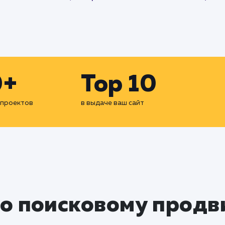
0+
Top 10
 проектов
в выдаче ваш сайт
по поисковому прод