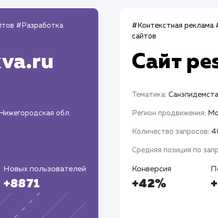
йтов
#Разработка
#Контекстная реклама
сайтов
va.ru
Сайт
pe
Тематика
: Санэпидемст
 Нижегородская обл.
Регион продвижения
: М
Количество запросов
: 
Средняя позиция по зап
Новых пользователей
Конверсия
П
+8871
+42%