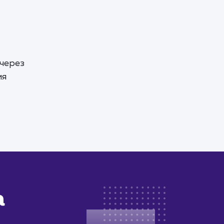
 через
ия
а