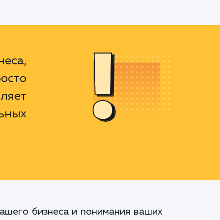
еса,
осто
вляет
ьных
вашего бизнеса и понимания ваших