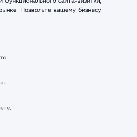
и функционального сайта-визитки,
рынке. Позвольте вашему бизнесу
это
йн-
ете,