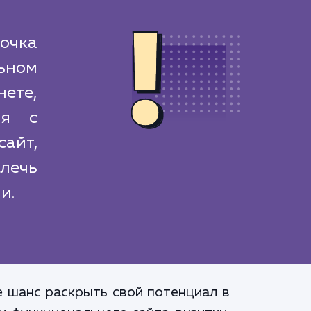
очка
ьном
ете,
ия с
айт,
лечь
и.
е шанс раскрыть свой потенциал в