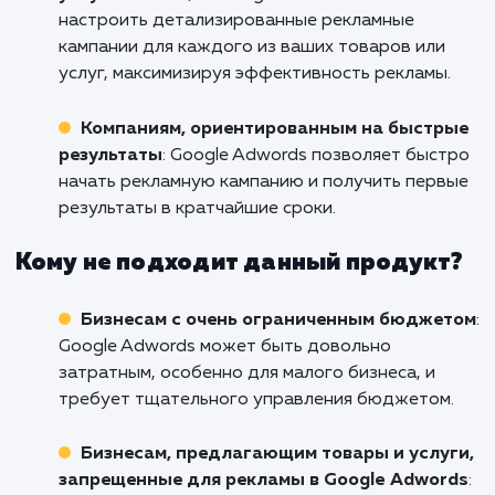
Свяжитесь с нами уже сегодня, чтобы обсуд
как мы можем помочь вам с настройкой Go
AdWords. Мы с нетерпением ждем возможн
работать с вами и помочь вашему бизн
процветать!
Кому подходит данный продукт?
Международным бизнесам
: Если ваша
компания стремится привлечь клиентов по в
миру, Google Adwords может стать идеальн
решением, благодаря своей широкой геогр
охвата.
Компаниям с широким спектром товаров
услуг
: С помощью Google Adwords вы может