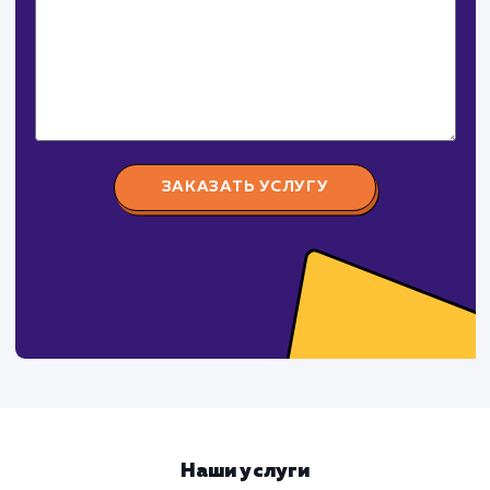
Крепеж Импорт
#продвижение
Крепеж-Импорт поставка крепежных изделий
российского и зарубежного производства.
СуперБуква
#реклама #сайт
Изготовление наружной рекламы (объемные буквы,
световые короба, таблички, стенды и тд.)