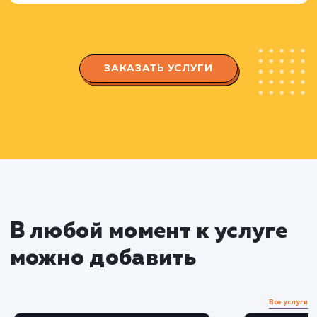
ключевые слова и настраиваем максимальны
ставки.
Создаем уникальные и привлекательные
объявления, оптимизированные под целевую
аудиторию.
Настраиваем геотаргетинг и таргетинг по
времени для увеличения эффективности
рекламы.
Тестирование и оптимизация
Проводим A/B тестирование разных верси
объявлений для определения наиболее
привлекательных и эффективных.
Оптимизируем рекламные кампании на
основе полученных результатов тестирования.