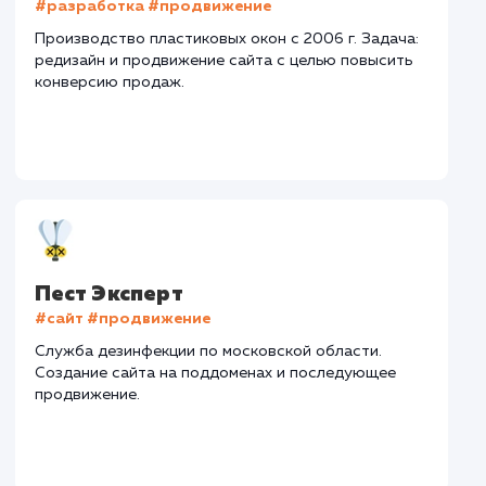
Нижегородская обл.
Количество запросов
: 72 в день
Средняя позиция по запросам
: 5
Конверсия
Позиции
Новых пользовател
+15%
+25%
+423