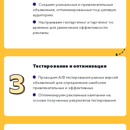
Ход работ
Настройка Google Adwords - это сложны
тщательный процесс, который треб
глубоких знаний и опыта в сфере интер
маркетинга. Наша цель - максимал
эффективно использовать ваш реклам
бюджет, привлекая целевых пользовател
увеличивая конверсию. Для достижения э
мы используем проверенные методик
стратегии, специфические для Google Adwor