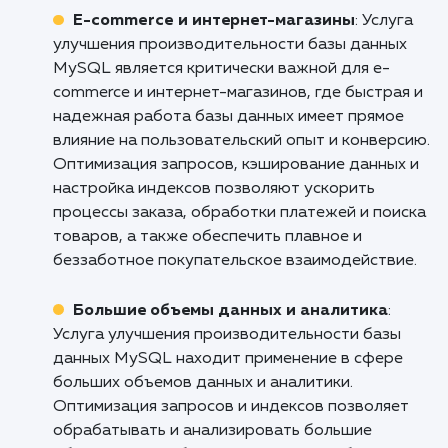
улучшению вашего бизнеса.
Кому подходит данный продукт?
Веб-разработчики и агентства
: Услуга
улучшения производительности базы данны
MySQL является незаменимой для веб-
разработчиков и веб-агентств, которые
работают с сайтами и приложениями,
использующими MySQL. Особенности и
преимущества данной услуги включают
оптимизацию запросов, настройку индексов
улучшение скорости выполнения запросов и
снижение нагрузки на базу данных. Это
позволяет улучшить производительность ве
приложений, ускорить загрузку страниц и