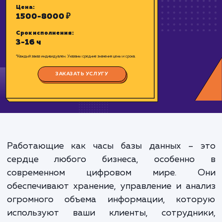
базе данных MYSQL.
Цена:
1500-8000 ₽
Срок исполнения:
3-16 ч
*Каждый заказ индивидуален. Указаны средние значения цены и срока.
Работающие как часы базы данных – 
ЗАКАЗАТЬ УСЛУГУ
сердце любого бизнеса, особенн
современном цифровом мире. 