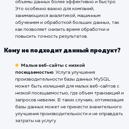
повысить общую отзывчивость системы.
E-commerce и интернет-магазины
: Услу
улучшения производительности базы данны
MySQL является критически важной для e-
commerce и интернет-магазинов, где быстра
надежная работа базы данных имеет прямо
влияние на пользовательский опыт и конвер
Оптимизация запросов, кэширование данных
настройка индексов позволяют ускорить
процессы заказа, обработки платежей и пои
товаров, а также обеспечить плавное и
беззаботное покупательское взаимодействи
Большие объемы данных и аналитика
:
Услуга улучшения производительности базы
данных MySQL находит применение в сфере