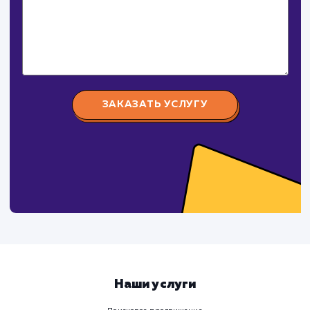
Давайте
поработаем вмест
Заполните бриф и мы свяжемся с вами в ближайшее
время
Ваше имя
Предпочтительный способ связи
Телеграм
Телефон