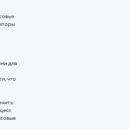
нсовых
ляторы
ыми для
т
и, что
енить
оцесс
нсовые