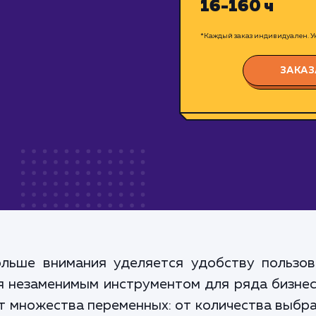
16-160 ч
*Каждый заказ индивидуален. Ук
ЗАКАЗ
ольше внимания уделяется удобству пользов
я незаменимым инструментом для ряда бизне
от множества переменных: от количества выбр