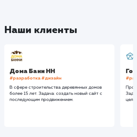
Мы знаем, что каждый бизнес уникален, и у каж
свои цели и задачи. Поэтому мы всегда стрем
предложить индивидуальный подход и реше
которые будут максимально эффективны им
для вашего бизнеса в Севастополе.
10+
800+
лет работы
выполненных проектов
Top 10
48 часов
в выдаче ваш сайт
среднее время запуска
вашего проекта