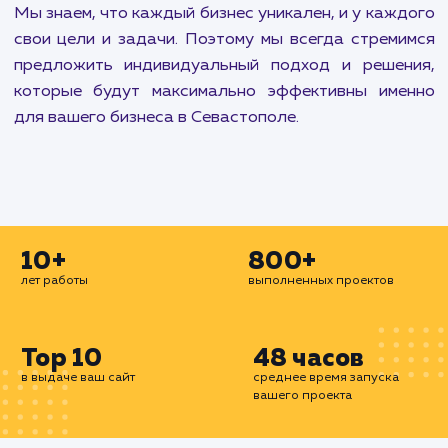
укрепить свое присутствие в социальных медиа.
Наши услуги по разработке и развитию са
включают создание интуитивно понятны
привлекательных сайтов и чат-ботов. Мы спос
создать все, начиная от простой landing pa
заканчивая сложными корпоративными порта
или интернет-магазинами.
Наконец, мы предлагаем широкий спектр услу
административной поддержке и оптимиза
работы вашего сайта. Включая все от пере
сайта на другой хостинг до установки 
сертификатов, настройки автоматическ
резервного копирования, а также улучш
производительности базы данных и верстки сай