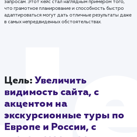
разработана комплексная стратегия. Она включала 
себя работу над высокочастотными, среднечастот
и сезонными запросами, а также доработку сайта в
части удобства и дизайна.
Работа шла полным ходом, но внезапно началась
пандемия, что значительно усложнило ситуацию.
Многие страны закрыли свои границы, и туристиче
рынок оказался в затруднении.
Проект продвижения сайта стал ценным опытом дл
всей команды. Несмотря на неожиданные сложност
удалось добиться хороших показателей по ключев
запросам. Этот кейс стал наглядным примером того
что грамотное планирование и способность быстр
адаптироваться могут дать отличные результаты 
в самых непредвиденных обстоятельствах.