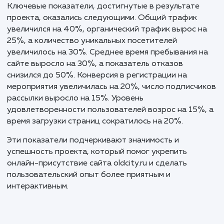
Продвижение сайта турфирмы oldcity.ru 
условиях пандемии и с учетом его 24-летн
истории стало задачей, требующей не тол
профессионализма, но и гибкости.
Эффективное продвижение по высоко- 
среднечастотным запросам, а также сезон
турам, доказало, что даже в сложных рыно
условиях правильно выбранная стратегия
командная работа могут добиться выдающ
результатов.