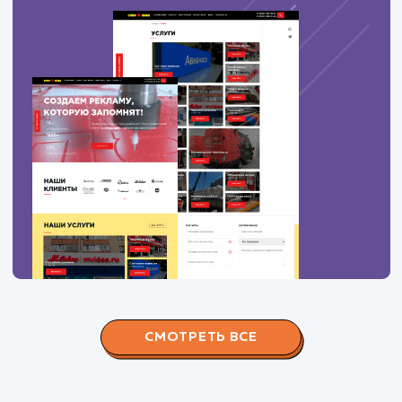
автобусные туры в китай
31
7
автобусные туры в великобританию
36
7
туры для школьников в европу
33
7
автобусные туры в европу
37
9
ПОКАЗАТЬ БОЛЬШЕ