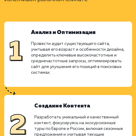
Учитывая, что домену 24 года и он ус
обрасти как ссылочной массой, та
элементами старого дизайна, необходимо 
обдуманно подходить к каждому аспе
продвижения. От ключевых запросо
оптимизации сайта до уникального контен
эффективной рекламной кампании - каж
шаг требовал внимания к деталям и тес
взаимодействия между SEO-специалиста
копирайтерами и дизайнерами. Комплекс
подход, продуманная стратегия и сплоче
работа команды направлены на созда
видимости, увеличение трафика и конвер
удовлетворяя интересы туристо
изменчивом рыночном климате.