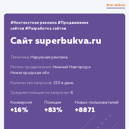
Положительная динамика по позициям и вывод
большинства запросов топ-10, и даже топ-5
Рост позиций
01.05.2019-
Ключевое слово
Дин
01.02.2020
тур австрия швейцария бавария
31
6
туроператор автобусные туры
31
6
авиатуры по европе
31
6
автобусный тур в великобританию
31
6