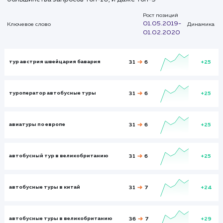
Показатели до:
Показатели после:
Общий показател
октябрь 2019
октябрь 2019
октябрь 2019
Итого и средние
Визиты
Визи
3989
11200
Посетители
Посетите
2362
7285
Глубина просмотра