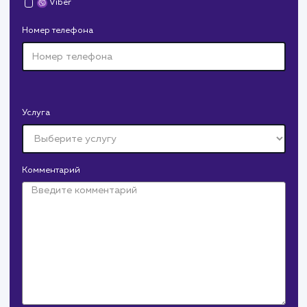
Количество запросов
: 150 в день
Средняя позиция по запросам
: 6
Конверсия
Позиции
Новых пользовател
+16%
+83%
+8871