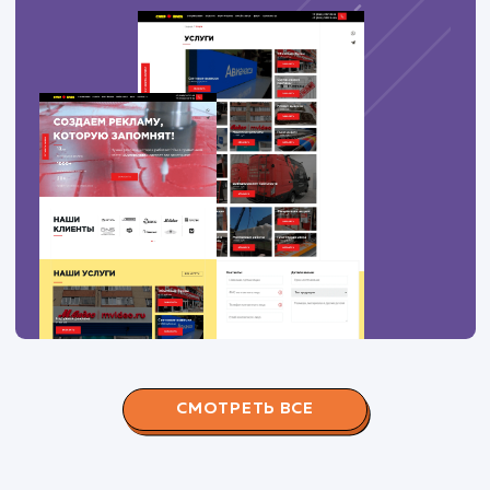
100
дрова красногорский район купить
3
100
купить дрова одинцовский район
6
100
дрова в рузе
3
ПОКАЗАТЬ БОЛЬШЕ
Вас могут