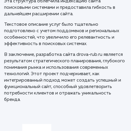
для всех устройств.
Следующим этапом стала верстка на MODX. Благо
этой CMS, мы обеспечили адаптивность дизайна и
гарантировали отличное отображение сайта на
различных платформах. Этот этап требовал
внимательности к деталям и тщательного
тестирования.
Особенностью проекта стало создание поддоменн
системы, где основной домен drova-rub.ru предназн
для Москвы, а поддомены обслуживают города
Московской области и другие крупные города Росс
Эта структура облегчила индексацию сайта
поисковыми системами и предоставила гибкость в
дальнейшем расширении сайта.
Текстовое описание услуг было тщательно
подготовлено с учетом поддоменов и региональны
особенностей, что увеличило его релевантность и