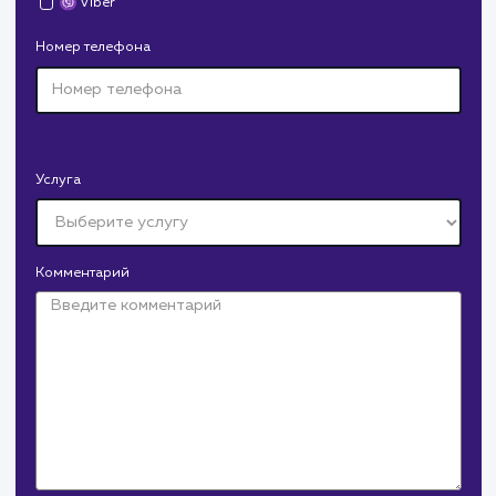
Средняя позиция по запросам
: 6
Конверсия
Позиции
Новых пользовател
+16%
+83%
+8871