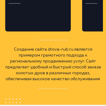
Профессиональная верстка на платформе
MODX, что обеспечило гибкость и
масштабируемость сайта.
Региональная оптимизация
Разработка поддоменов для различных
городов Московской области и крупных
городов России, с учетом геозависимых
запросов.
А еще мы сделали