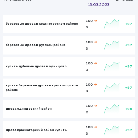
Итого и средние
Визиты
Визи
384
8895
Посетители
Посетите
135
6787
Глубина просмотра
Глуби
2,541
3,231