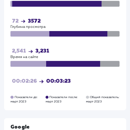
Общая конверсия сайта увеличилась на 27%, что
подтверждает эффективность выбранной страт
и качество выполненных работ.
Прирост по
поведенческим
факторам
Глубина просмотра выросла - до 3,2 страниц.
Время на сайте увеличилось - до 3,23 минут.