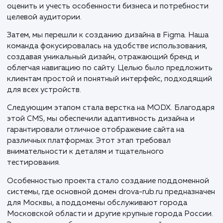
В процессе разработки сайта drova-rub.ru для
доставки колотых дров в Москве и Московской
области, мы применили целостный, стратегически
подход, ориентированный на локальный рынок и
потребности клиентов.
Первым этапом стало разработка прототипа сайта,
были определены ключевые функции и структура
будущего ресурса. Это важный шаг, который помог 
оценить и учесть особенности бизнеса и потребнос
целевой аудитории.
Затем, мы перешли к созданию дизайна в Figma. На
команда фокусировалась на удобстве использовани
создавая уникальный дизайн, отражающий бренд и
облегчая навигацию по сайту. Целью было предлож
клиентам простой и понятный интерфейс, подходя