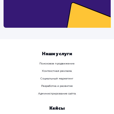
Давайте
поработаем вмест
Заполните бриф и мы свяжемся с вами в ближайшее
время
Ваше имя
Предпочтительный способ связи
Телеграм
Телефон
WhatsApp
Email
Viber