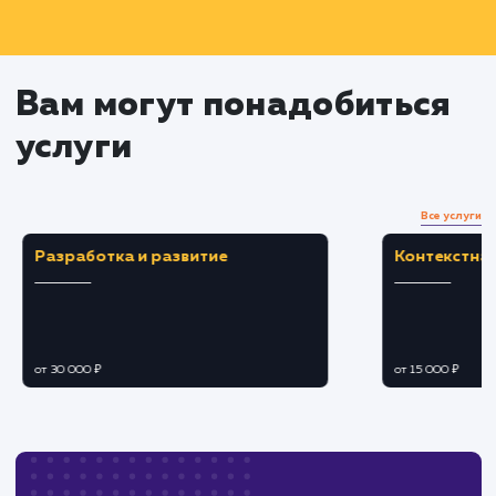
Таргетированная реклама и
аналитика
Разработка и запуск таргетированных
рекламных кампаний для привлечения ново
аудитории
Отслеживание и анализ эффективности
рекламных кампаний и контента
Оптимизация стратегии на основе
полученных данных
Оценка результатов и
дальнейшее развитие
Анализ результатов и достижений