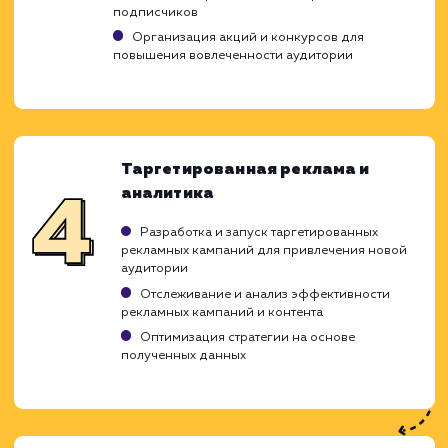
Анализ и стратегия
Изучение вашего бизнеса, конкурентов и
целевой аудитории
Определение целей и задач социального
маркетинга
Разработка стратегии продвижения в
социальных сетях
Создание и оптимизация
профилей
Создание профессиональных профилей в
выбранных социальных сетях
Оптимизация профилей для повышения
видимости и привлечения целевой аудитори