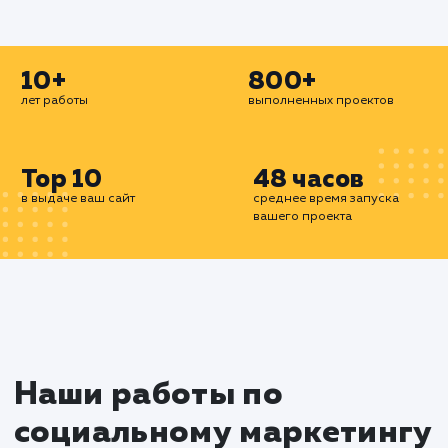
эффективный способ привлечь внимание цел
аудитории к вашему продукту или услуге
разрабатываем и реализуем страте
таргетированной рекламы, которые позво
достичь максимального эффекта с минималь
затратами.
Мы готовы помочь вам использовать 
возможности социальных сетей для разв
вашего бизнеса в Сергиевом Посаде. С н
помощью, вы сможете привлечь новых клиен
укрепить свою репутацию и увеличить продажи.