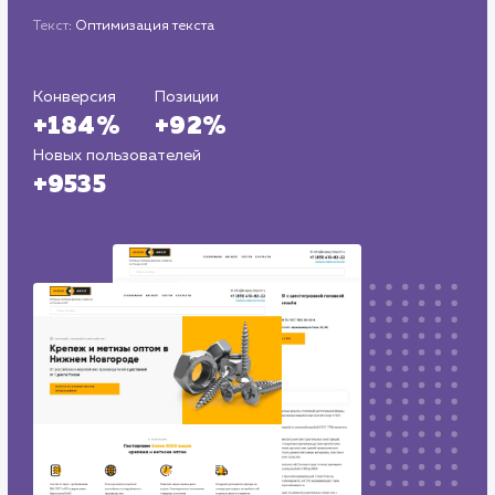
Регион продвижения
: Нижний Новгород и Нижегородская
обл.
Количество запросов
: 300 в день
Средняя позиция по запросам
: 5
Текст
: Оптимизация текста
Конверсия
Позиции
+184%
+92%
Новых пользователей
+9535