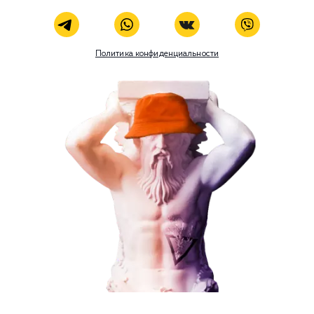
Социальный маркетинг
Разработка и развитие
Администрирование сайта
Кейсы
Отзывы
Блог
Контакты
8 (800) 551-25-07
info@g-creative.ru