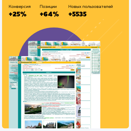
Тематика
: Турфирма
Регион продвижения
: Россия
Количество запросов
: 289 в день
Средняя позиция по запросам
: 5
Текст
: Оптимизация текста
Конверсия
Позиции
Новых пользователей
+25%
+64%
+5535