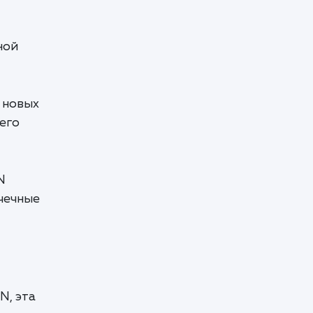
ной
ь новых
его
N
чечные
N, эта