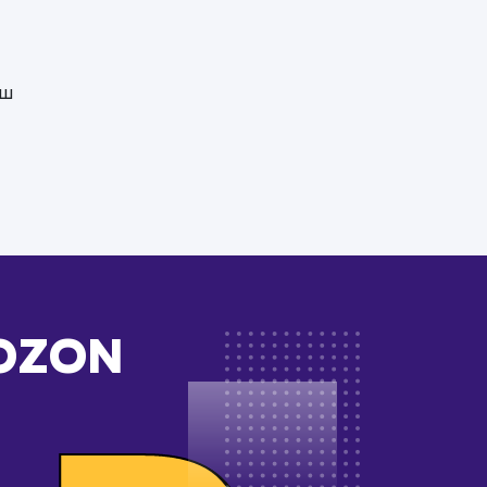
аш
 OZON