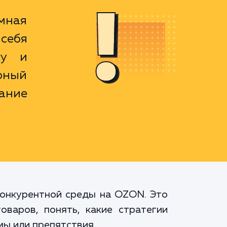
мная
себя
ку и
рный
ание
конкурентной среды на OZON. Это
варов, понять, какие стратегии
ы или препятствия.