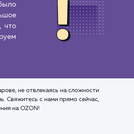
было
ьшое
, что
руем
рове, не отвлекаясь на сложности
. Свяжитесь с нами прямо сейчас,
ения на OZON!