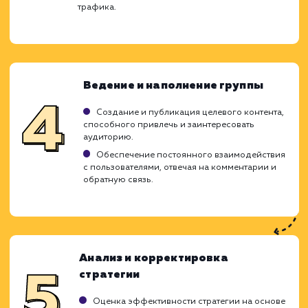
стратегии продвижения, направленные
увеличение присутствия вашего бизнес
улучшение взаимодействия с потребител
Мы углубленно изучаем ваши бизнес-цел
также поведение и потребности вашей цел
аудитории, чтобы создать эффектив
стратегии продвижения, которые обеспе
заметный рост и высокую конверсию.
Анализ целевой аудитории и
конкурентов
Исследование профиля целевой аудитории,
их интересов и предпочтений.
Анализ действий конкурентов, их стратегий
продвижения и общения с пользователями.