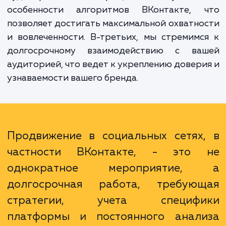
продвижению во Вконтакте многочислен
Во-первых, мы строим индивидуаль
стратегию для каждого клиента, исходя
специфики его бизнеса, целей и целе
аудитории. Во-вторых, мы учитыв
особенности алгоритмов ВКонтакте, 
позволяет достигать максимальной охватн
и вовлеченности. В-третьих, мы стремим
долгосрочному взаимодействию с ва
аудиторией, что ведет к укреплению довер
узнаваемости вашего бренда.