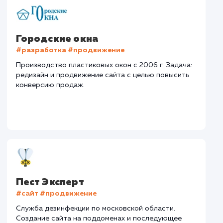
Тематика
: Доставка нерудных материалов
Регион присутствия
: Нижний Новгород и
Нижегородская область
Дизайн
: Разработка дизайна
Текст
: Оптимизация текста
Интеграции
: CRM, Telegram
Стоимость контакта
Стоимость просмот
52,7 ₽
9,21 ₽