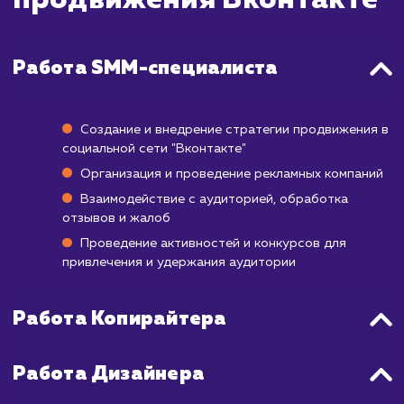
Подготовка и запуск рекламной кампа
обычно занимает от нескольких дней
недели, в зависимости от сложности прое
После запуска, результаты будут зависет
многих факторов, включая качество ваш
контента, степень вовлеченности аудито
выбор правильной целевой аудитори
многое другое.
В целом, для наблюдения стабильного р
подписчиков, увеличения уро
вовлеченности и, в конечном итоге, повыш
продаж обычно требуется от 3 до 6 мес
регулярных усилий по продвижению.