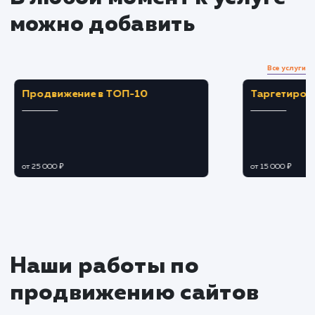
Создание привлекательного и
информативного профиля с хорошо
спланированным контентом.
Применение SEO-стратегий для улучшени
видимости и привлечения органического
трафика.
Ведение и наполнение группы
Создание и публикация целевого контент
способного привлечь и заинтересовать
аудиторию.
Обеспечение постоянного взаимодейств
с пользователями, отвечая на комментарии и
обратную связь.