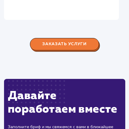
Городские окна
#разработка #продвижение
Производство пластиковых окон с 2006 г. Задача:
редизайн и продвижение сайта с целью повысить
конверсию продаж.
Пест Эксперт
#cайт #продвижение
Служба дезинфекции по московской области.
Создание сайта на поддоменах и последующее