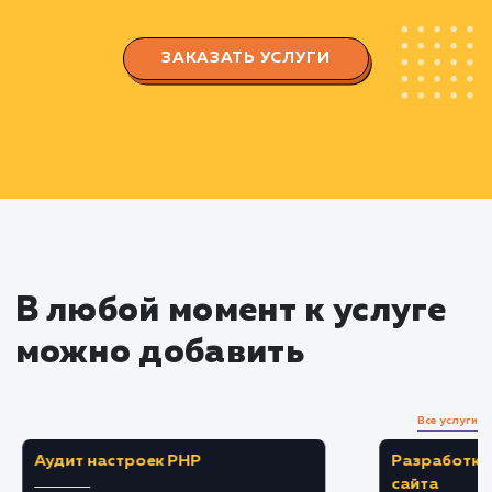
аудитории для выбора наиболее эффективны
ключевых слов
Анализируем эффективность ключевых сл
с помощью SEO-инструментов
Оптимизация сайта
Реализуем техническую и контентную
оптимизацию сайта с использованием
выбранных ключевых слов
Улучшаем пользовательский опыт на сайте,
делая его привлекательнее и удобнее для
посетителей