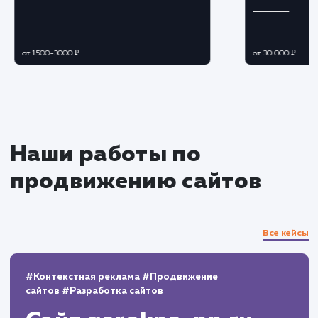
Контент-маркетинг
Создаем привлекательный и полезный
контент, который будет релевантен интереса
вашей целевой аудитории
Продвигаем контент в социальных сетях 
других площадках, где присутствует ваша
целевая аудитория
Анализ результатов и
корректировка стратегии
Регулярно анализируем результаты и
корректируем стратегию для постоянного
увеличения целевого трафика