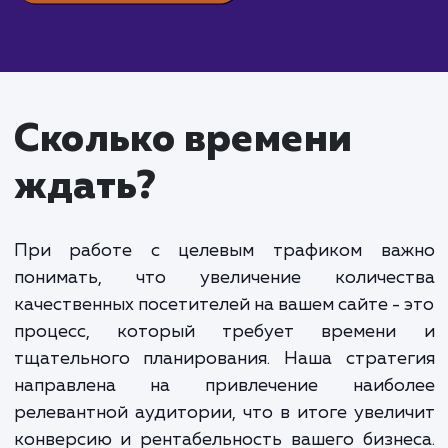
Стоимость услуги "Целевой трафик" начинаетс
40 000 рублей в месяц. Она формируется из дву
ключевых компонентов. Первый - это фиксирова
абонентская плата за услуги. Она покрывает об
работу по настройке и поддержке рекламных
компаний, анализу и улучшению эффективности
продвижения.
Второй компонент - это стоимость привлечен
каждого нового посетителя. В данном случае, мы
говорим о цене за действие пользователя на сайт
Это может быть как звонок, так и заявка или поку
Важно понимать, что вы оплачиваете именно
целевой трафик. Это люди, которые заинтересов
в вашем предложении и готовы совершить нужно
вам действие.