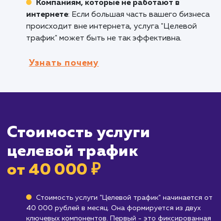
покупателей, которые ищут именно те това
или услуги, которые вы предлагаете.
Брендам, работающим в ниши с высоко
конкуренцией
: Если вы работаете в условия
жесткой конкуренции, привлечение целевог
трафика поможет вам эффективно
использовать свой бюджет на привлечение
именно тех клиентов, которые вам нужны.
Кому не подходит данный продук
Бизнесам, которые еще не определили
свою целевую аудиторию
: Если вы не увер
в том, кто является вашим идеальным клиент
возможно, вам следует сначала работать н