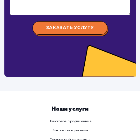
СуперБуква
#реклама #сайт
Изготовление наружной рекламы (объемные буквы,
световые короба, таблички, стенды и тд.)