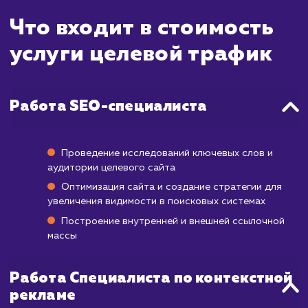
понимать, что увеличение количес
качественных посетителей на вашем сайте -
процесс, который требует времен
тщательного планирования. Наша страте
направлена на привлечение наибо
релевантной аудитории, что в итоге увел
конверсию и рентабельность вашего бизн
Первые признаки увеличения целев
трафика вы сможете наблюдать уже через
месяца после начала работы.
Этот процесс включает в себя оптимиза
ключевых слов, улучшение структуры са
работу с контентом и улучше
пользовательского опыта. На протяже