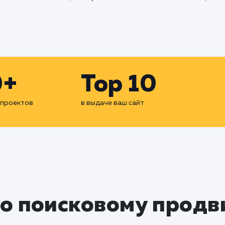
0+
Top 10
 проектов
в выдаче ваш сайт
по поисковому прод