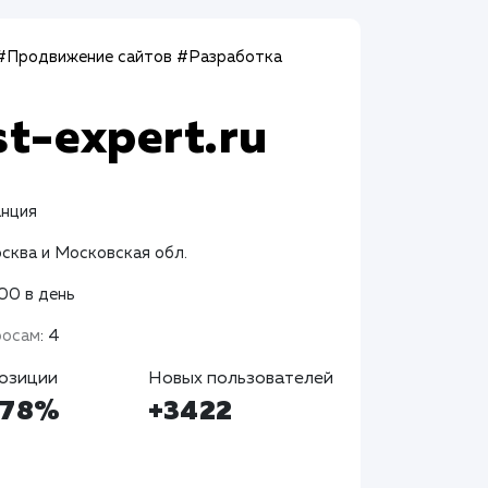
#Продвижение сайтов
#Разработка
st-expert.ru
анция
осква и Московская обл.
400 в день
росам
: 4
озиции
Новых пользователей
+78%
+3422