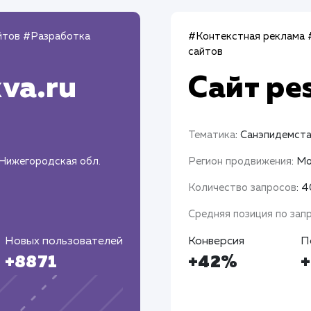
йтов
#Разработка
#Контекстная реклама
сайтов
va.ru
Сайт
pe
Тематика
: Санэпидемст
 Нижегородская обл.
Регион продвижения
: М
Количество запросов
: 
Средняя позиция по зап
Новых пользователей
Конверсия
П
+8871
+42%