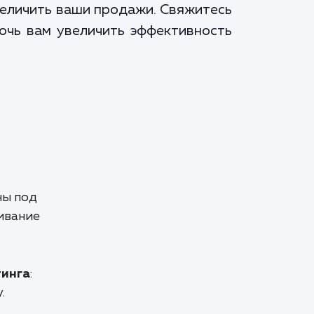
величить ваши продажи. Свяжитесь
мочь вам увеличить эффективность
ны под
ивание
тинга
:
.