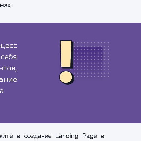
мах.
цесс
себя
тов,
ание
а.
жите в создание Landing Page в