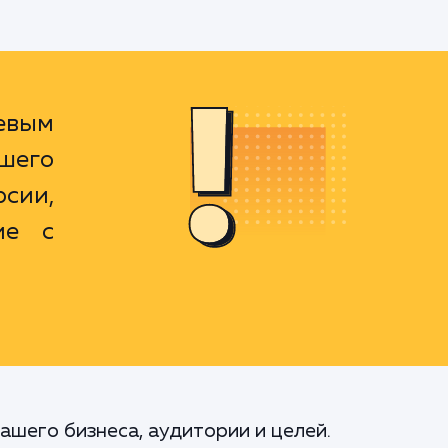
евым
шего
сии,
ие с
ашего бизнеса, аудитории и целей.