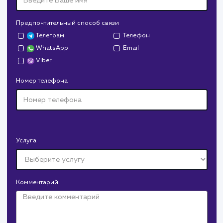
Дрова Руб
#cайт #дизайн
Доставка колотых дров. Нарисовали дизайн,
сверстали, наполнили и занимаемся продвижением.
В любой момент к у
можно добавить