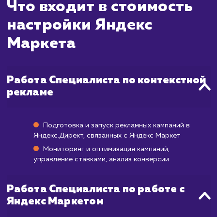
ждать?
Яндекс Маркет - это мощная площадка 
продвижения товаров, которая может на
приносить результаты буквально сразу п
размещения товаров и настройки реклам
кампаний. Однако, как и в случае с лю
другой платформой, для достиже
максимальной эффективности требуется вр
На оптимизацию карточек товаров, настр
и тестирование рекламных кампаний обы
уходит около месяца. После этого, вы нач
видеть увеличение продаж и повыше
конверсии. Полный потенциал площадк