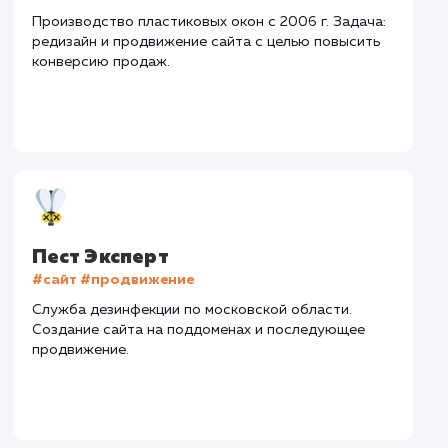
Тематика
: Деревянное домостроение
Регион
: Нижний Новгород и Нижегородская область
Дизайн
: Разработка интерактивного дизайна
Интеграции
: AmoCRM, Telegram
Дизайн
Верстка
Отладк
2 недели
1 неделя
2 дн