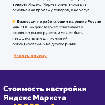
является одной из ведущих площадок для
продажи товаров онлайн в России, и подхо
тем компаниям, которые хотят привлечь бол
потенциальных покупателей.
Компаниям, работающим на рынке Росс
и СНГ
: Яндекс Маркет охватывает большую
часть аудитории рунета, что делает его
идеальным для брендов, ориентированных 
эти рынки.
Компаниям с большим ассортиментом
товаров
: Яндекс Маркет позволяет вам
настроить детализированные кампании для
каждого из ваших товаров, что помогает
увеличить видимость вашего бренда и
продуктов.