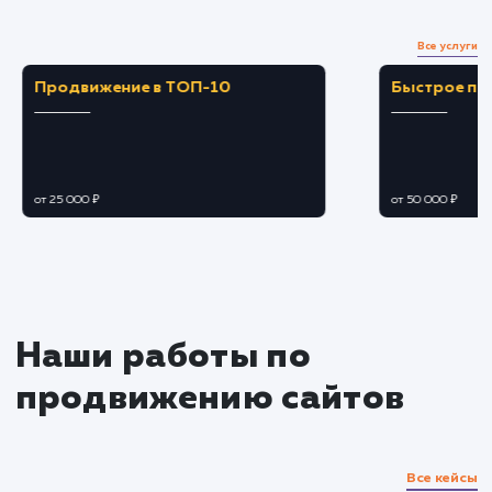
Загружаем и настраиваем карточки товаро
оптимизируем описания, заголовки и
фотографии.
Подбираем оптимальные цены и скидки,
чтобы привлечь больше клиентов.
Подключение дополнительных
функций
Настраиваем участие в акциях и
спецпредложениях Яндекс Маркета.
Подключаем и настраиваем возможности
рекламы и продвижения внутри площадки.