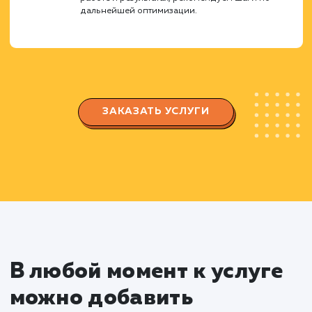
особенности вашего бизнеса.
Регистрация и настройка
магазина
Регистрируем ваш магазин на Яндекс
Маркете, заполняем все необходимые поля и
данные.
Настраиваем параметры доставки, оплаты 
возврата товаров согласно требованиям
площадки и вашего бизнеса.
Оптимизация карточек товаров