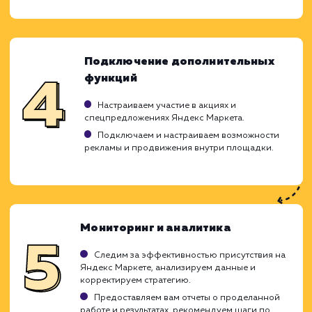
требований и потребностей целе
аудитории. Наша цель - привлече
качественного трафика и увеличение пр
ваших товаров через эту популярную торг
площадку. Мы используем всю пали
возможностей Яндекс Маркета 
достижения этих целей.
Анализ и планирование
Изучаем специфику вашего бизнеса,
ассортимент товаров и целевую аудиторию.
Анализируем действия конкурентов на
Яндекс Маркете.
Разрабатываем стратегию работы на Яндекс
Маркете, максимально учитывающую