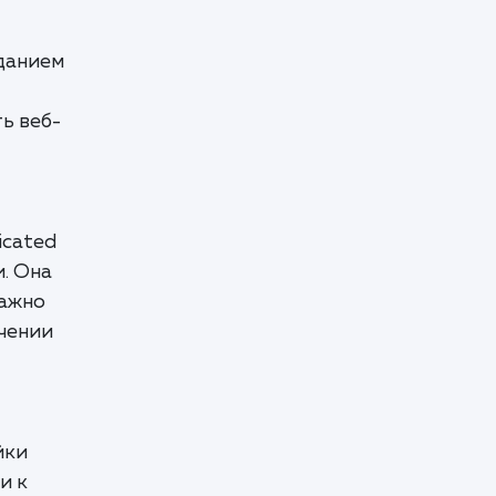
данием
ь веб-
icated
. Она
важно
чении
йки
и к