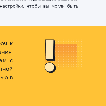
настройки, чтобы вы могли быть
люч к
ния.
ам с
лной
ью в