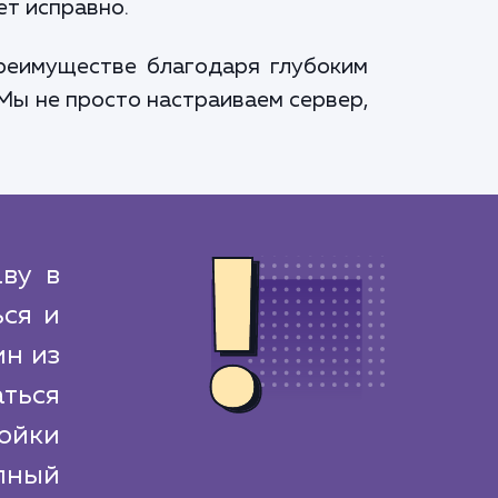
ет исправно.
преимуществе благодаря глубоким
Мы не просто настраиваем сервер,
аву в
ся и
ин из
ться
ойки
лный