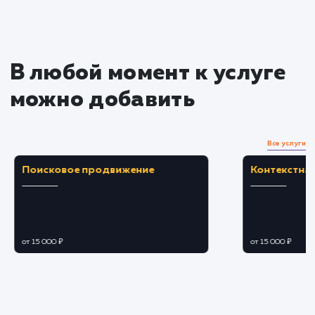
Преимущества
Автоматическое обновление контента сайта
синхронизируясь с вашим Instagram.
Увеличение привлекательности сайта и
повышение уровня вовлеченности
пользователей.
ЗАКАЗАТЬ УСЛУГУ
Ограничения
Необходимо согласие на подключение
Instagram API и наличие аккаунта в Instagram.