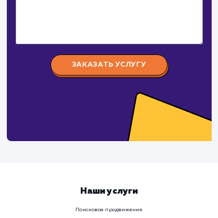
Давайте
поработаем вмест
Заполните бриф и мы свяжемся с вами в ближайшее
время
Ваше имя
Предпочтительный способ связи
Телеграм
Телефон
WhatsApp
Email
Viber