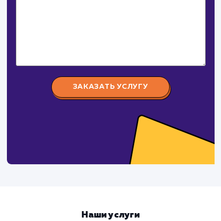
Давайте
поработаем вмест
Заполните бриф и мы свяжемся с вами в ближайшее
время
Ваше имя
Предпочтительный способ связи
Телеграм
Телефон
WhatsApp
Email
Viber