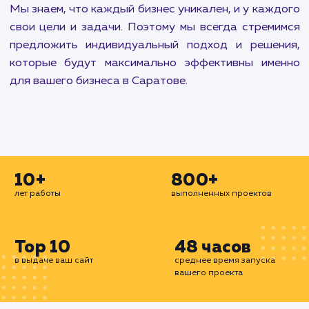
укрепить свое присутствие в социальных медиа.
Наши услуги по разработке и развитию са
включают создание интуитивно понятны
привлекательных сайтов и чат-ботов. Мы спос
создать все, начиная от простой landing pa
заканчивая сложными корпоративными порта
или интернет-магазинами.
Наконец, мы предлагаем широкий спектр услу
административной поддержке и оптимиза
работы вашего сайта. Включая все от пере
сайта на другой хостинг до установки 
сертификатов, настройки автоматическ
резервного копирования, а также улучш
производительности базы данных и верстки сай