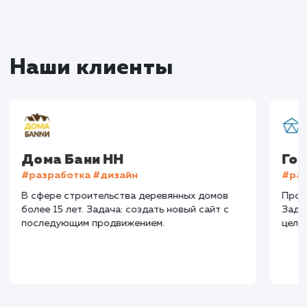
Мы знаем, что каждый бизнес уникален, и у каж
свои цели и задачи. Поэтому мы всегда стрем
предложить индивидуальный подход и реше
которые будут максимально эффективны им
для вашего бизнеса в Саратове.
10+
800+
лет работы
выполненных проектов
Top 10
48 часов
в выдаче ваш сайт
среднее время запуска
вашего проекта