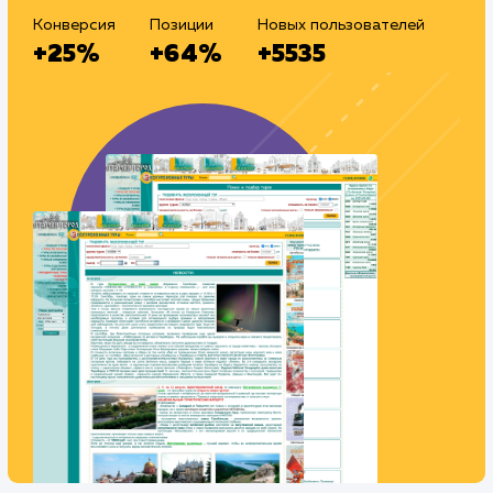
Тематика
: Турфирма
Регион продвижения
: Россия
Количество запросов
: 289 в день
Средняя позиция по запросам
: 5
Текст
: Оптимизация текста
Конверсия
Позиции
Новых пользователей
+25%
+64%
+5535