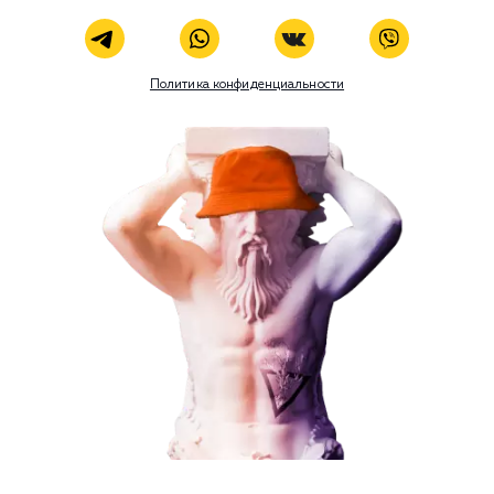
Социальный маркетинг
Разработка и развитие
Администрирование сайта
Кейсы
Отзывы
Блог
Контакты
8 (800) 551-25-07
info@g-creative.ru