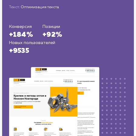
Регион продвижения
: Нижний Новгород и Нижегородская
обл.
Количество запросов
: 300 в день
Средняя позиция по запросам
: 5
Текст
: Оптимизация текста
Конверсия
Позиции
+184%
+92%
Новых пользователей
+9535