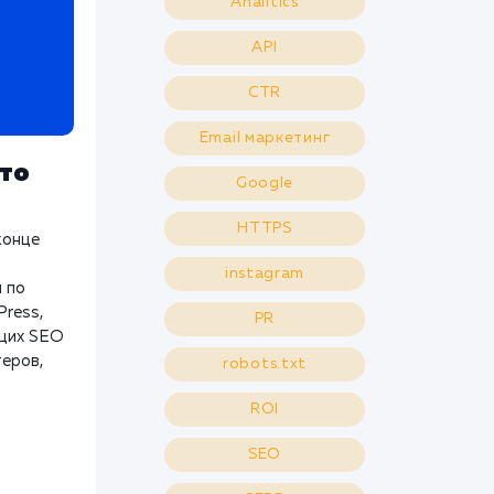
Analitics
API
CTR
Email маркетинг
это
Google
HTTPS
конце
instagram
 по
Press,
PR
ющих SEO
теров,
robots.txt
ROI
SEO