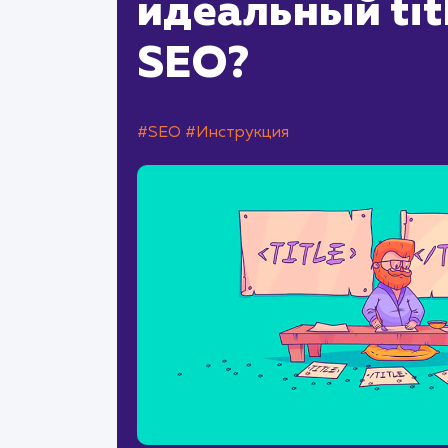
идеальный tit
SEO?
#SEO
#Инструкция