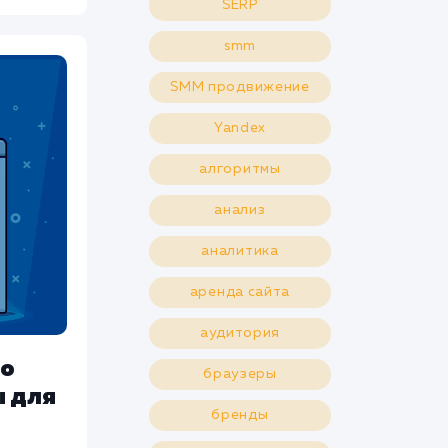
SERP
smm
SMM продвижение
Yandex
алгоритмы
анализ
аналитика
аренда сайта
аудитория
то
браузеры
ы для
бренды