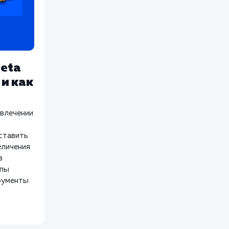
eta
 и как
ивлечении
оставить
еличения
в
ипы
рументы