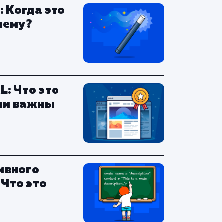
: Когда это
чему?
: Что это
они важны
ивного
 Что это