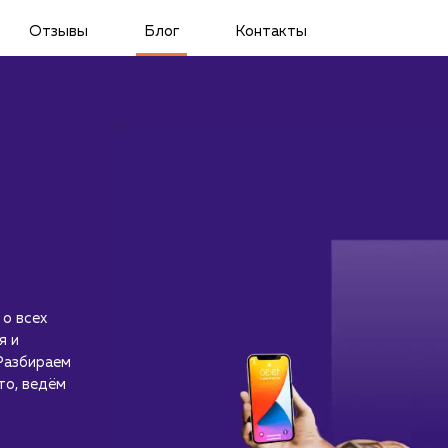
Отзывы
Блог
Контакты
 о всех
я и
Разбираем
то, ведём