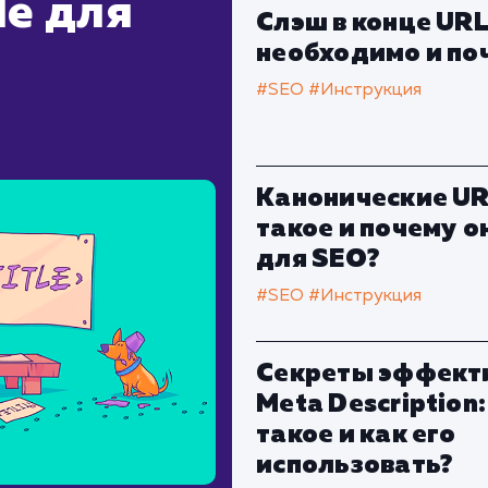
le для
Слэш в конце URL
необходимо и по
#SEO
#Инструкция
Канонические URL
такое и почему 
для SEO?
#SEO
#Инструкция
Секреты эффект
Meta Description:
такое и как его
использовать?