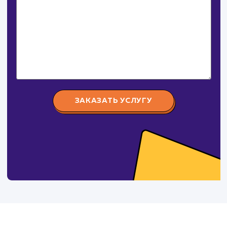
Давайте
поработаем вмест
Заполните бриф и мы свяжемся с вами в ближайшее
время
Ваше имя
Предпочтительный способ связи
Телеграм
Телефон