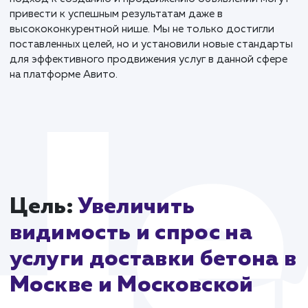
более 500 контактов клиентов. Из них более 50%
закрылись в сделку. Эти показатели говорят о том,
наша стратегия и её выполнение были верными, и он
продемонстрировали эффективность нашего подх
в сложной и конкурентной среде.
Этот кейс стал ярким примером того, как глубокий
анализ рынка, тщательное планирование и уникаль
подход к созданию и продвижению объявлений мо
привести к успешным результатам даже в
высококонкурентной нише. Мы не только достигли
поставленных целей, но и установили новые станда
для эффективного продвижения услуг в данной сфе
на платформе Авито.