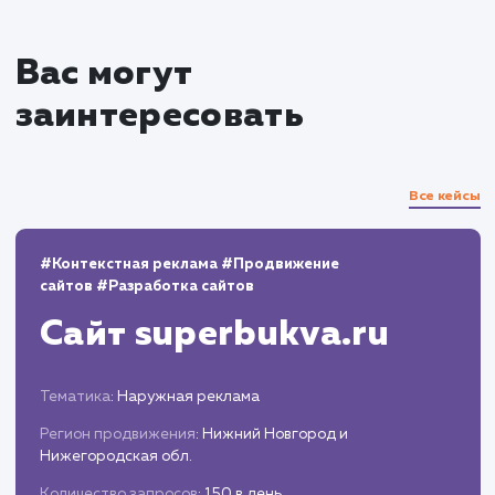
тексты.
К концу месяца продвижения, наши усилия привел
следующим ключевым показателям:
Объявлений активно
: 1000+.
Контакты клиентов
: 500+.
Конверсия в сделку
: более 50%.
Экономия на платном продвижении
:
значительная, за счет выбора страте
ежедневного выдачи новых объявле
вместо платного продвижения.
Эти результаты не только подтвердили
эффективность выбранной стратегии, но и позво
заказчику значительно увеличить объем продаж 
занять лидирующие позиции среди конкурентов 
высококонкурентной нише доставки бетона в