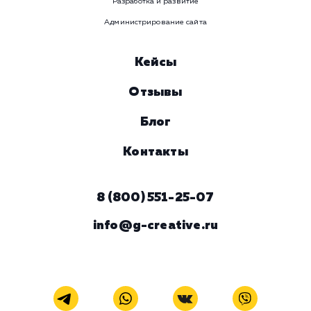
Давайте
поработаем вмест
Заполните бриф и мы свяжемся с вами в ближайшее
время
Ваше имя
Предпочтительный способ связи
Телеграм
Телефон
WhatsApp
Email
Viber