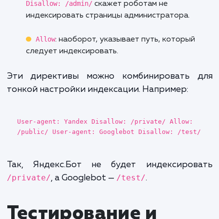
Основные
директивы и их
использование
User-agent, Disallow, Allow
User-agent
: определяет, к каким роботам
применяются правила. Можно использовать
для всех роботов или указать конкретного,
например,
User-agent: Yandex
.
Disallow
: указывает URL-путь, который
роботам следует игнорировать. Например,