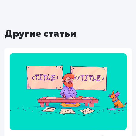
Заключение
Работа с файлом robots.txt является ва
частью SEO и администрирования сай
Правильная настройка этого файла позво
управлять индексацией сайта поисков
роботами, оптимизировать сайт для раз
поисковых систем, избегать распростране
ошибок и даже улучшить многоязычны
мультисайтовые структуры.
Не забывайте тестировать свои изменен
использовать доступные инструменты, т
как Яндекс.Вебмастер и Яндекс.Метрика