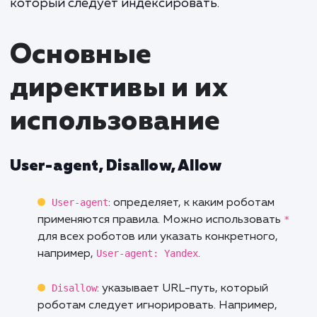
взаимодействовать с определенными час
сайта.
Пример базового файла robots.txt:
User-agent: * Disallow: /private/ Allow:
/public/
User-agent: *
Здесь
говорит, что инстру
применяются ко всем поисковым робот
Disallow
указывает путь, который не сле
Allow
индексировать, а
— наоборот, пу
который следует индексировать.