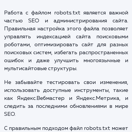
robots.txt может быть немного сложнее. 
правильным подходом вы сможете эффект
управлять индексацией.
У каждого поддомена должен быть свой файл
robots.txt
: Если у вас есть поддомен en.example.
его файл robots.txt должен быть размещен по ад
en.example.com/robots.txt.
Используйте hreflang для многоязычных сайт
Вместе с правильной настройкой robots.txt, не
забудьте указать правильные теги hreflang для
многоязычных сайтов.
Примеры правил для мультисайто
Пример для сайта с русскоязычно
англоязычной версией: