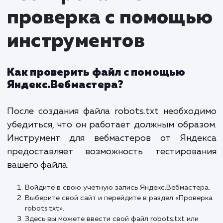
Disallow: /admin/
скажет роботам не
индексировать страницы администратора.
Allow
: наоборот, указывает путь, который
следует индексировать.
Эти директивы можно комбинировать 
тонкой настройки индексации. Например:
User-agent: Yandex Disallow: /private/ Allow:
/public/ User-agent: Googlebot Disallow: /test
Так, Яндекс.Бот не будет индексиров
/private/
/test/
, а Googlebot —
.