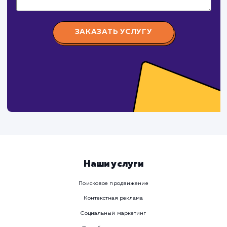
Канонические URL: Что это такое
и почему они важны для SEO?
Канонические URL играют ключевую роль в оптимизаци
вашего сайта для поисковых систем. Эта статья
детально рассматривает, что такое канонические URL,
почему они важны для SEO, как они работают на
мультисайтах и как интегрироваться с инструментами
вебмастера, такими как Яндекс.Вебмастер.
#SEO
#Инструкция
СМОТРЕТЬ ВСЕ