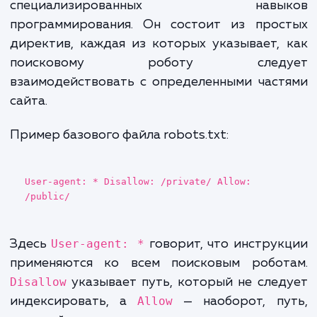
Где файл должен располагаться?
Файл robots.txt должен быть размеще
корневой директории вашего сайта (напри
https://www.domen.ru/robots.txt
). Только
поисковые роботы смогут его найт
правильно интерпретировать.
Базовый синтаксис и структура
файла
Работа с файлом robots.txt не треб
специализированных навык
программирования. Он состоит из прос
директив, каждая из которых указывает,
поисковому роботу следу