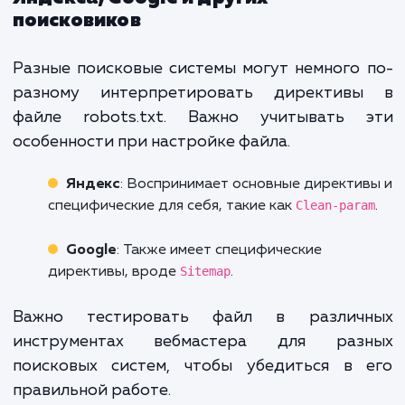
Синтаксические ошибки
: Опечатки или
неверный синтаксис могут привести к
неправильному чтению файла роботами.
Блокировка важного контента
: Если
случайно заблокировать важные страницы, 
может негативно сказаться на ранжировании
Проверка через Яндекс.Вебмастер
регулярный контроль файла может пом
избежать этих ошибок.
Советы по
оптимизации для