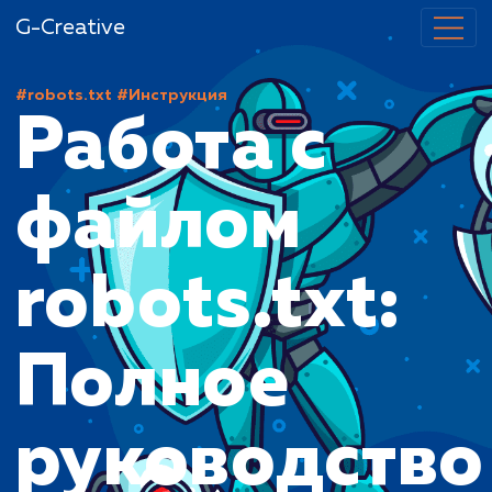
G-Creative
#robots.txt
#Инструкция
Работа с
файлом
robots.txt:
Полное