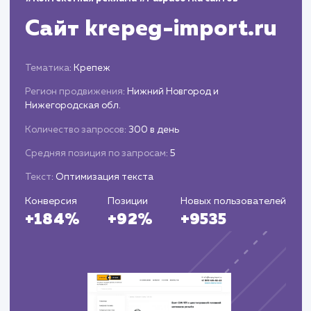
производительности: охват, вовлеченность,
рост аудитории и т.д.
Анализ данных, определение
эффективности стратегии и корректировка
плана действий.
Подготовка периодических отчетов о
результатах и предложений по улучшению
стратегии ведения социальных сетей.
ЗАКАЗАТЬ УСЛУГИ