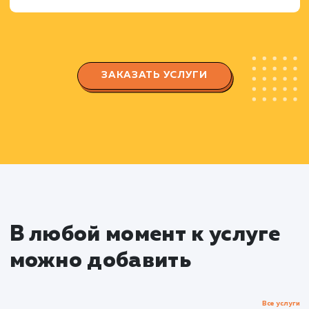
Создание и настройка группы/страницы,
которая будет отражать ваш бренд и привлека
целевую аудиторию.
Настройка параметров безопасности и
конфиденциальности, создание и настройка
вкладок и функций.
Создание и публикация контент
Разработка плана контента, который будет
интересен вашей целевой аудитории и
стимулировать взаимодействие.
Создание уникального и привлекательног
контента: тексты, изображения, видео,
инфографика и т.д.