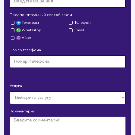
Дрова Руб
#cайт #дизайн
Доставка колотых дров. Нарисовали дизайн,
сверстали, наполнили и занимаемся продвижением.
В любой момент к у
можно добавить