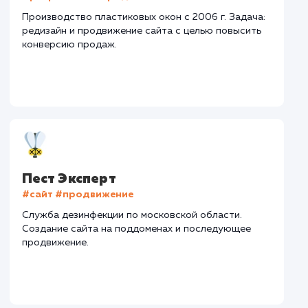
Нижегородская обл.
Количество запросов
: 300 в день
Средняя позиция по запросам
: 5
Текст
: Оптимизация текста
Конверсия
Позиции
Новых пользовател
+184%
+92%
+9535