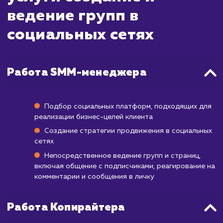
после этого. Ведение группы в социаль
сетях требует постоянного участи
обновления. Вы начнете видеть увеличе
подписчиков и уровня вовлеченности по
сразу, но чтобы достичь значительного рос
создать активное сообщество, мо
потребоваться от нескольких месяцев до го
Помимо этого, важно помнить, что резуль
могут варьироваться в зависимости от 
вашего бизнеса, целевой аудитори
выбранной социальной платформы. Ва
сохранять последовательность и терпен
поскольку создание влиятельного присутс
в социальных сетях - это долгосроч