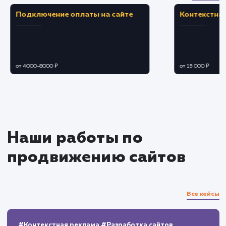
Взаимодействие с аудиторией
Модерация и ответы на комментарии,
вопросы и отзывы.
Организация и проведение конкурсов,
вебинаров, встреч и других мероприятий.
Управление кризисными ситуациями и
негативными отзывами.
Аналитика и оптимизация
Отслеживание ключевых показателей