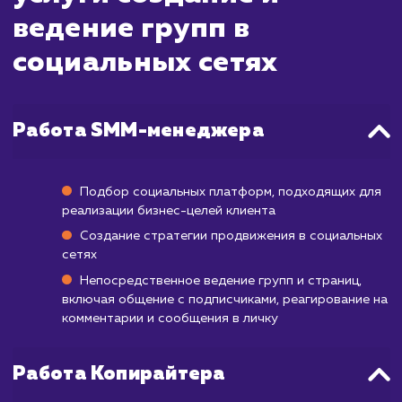
после этого. Ведение группы в социаль
сетях требует постоянного участи
обновления. Вы начнете видеть увеличе
подписчиков и уровня вовлеченности по
сразу, но чтобы достичь значительного рос
создать активное сообщество, мо
потребоваться от нескольких месяцев до го
Помимо этого, важно помнить, что резуль
могут варьироваться в зависимости от 
вашего бизнеса, целевой аудитори
выбранной социальной платформы. Ва
сохранять последовательность и терпен
поскольку создание влиятельного присутс
в социальных сетях - это долгосроч