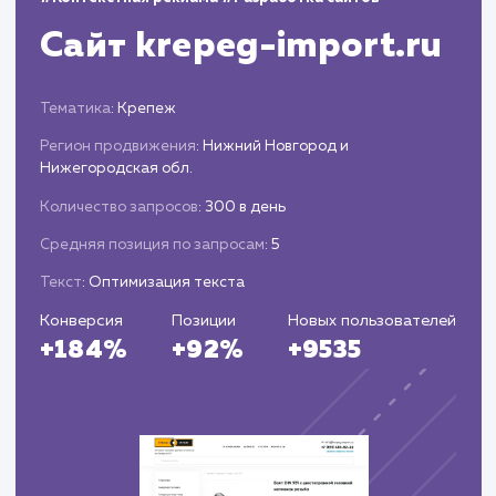
производительности: охват, вовлеченность,
рост аудитории и т.д.
Анализ данных, определение
эффективности стратегии и корректировка
плана действий.
Подготовка периодических отчетов о
результатах и предложений по улучшению
стратегии ведения социальных сетей.
ЗАКАЗАТЬ УСЛУГИ