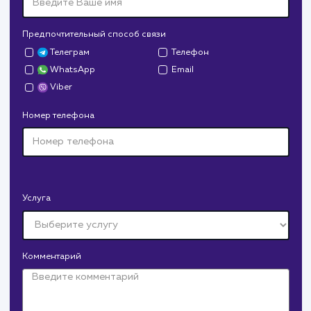
Дрова Руб
#cайт #дизайн
Доставка колотых дров. Нарисовали дизайн,
сверстали, наполнили и занимаемся продвижением.
В любой момент к у
можно добавить