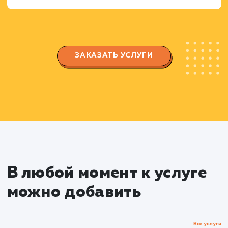
Создание и настройка группы/страницы,
которая будет отражать ваш бренд и привлека
целевую аудиторию.
Настройка параметров безопасности и
конфиденциальности, создание и настройка
вкладок и функций.
Создание и публикация контент
Разработка плана контента, который будет
интересен вашей целевой аудитории и
стимулировать взаимодействие.
Создание уникального и привлекательног
контента: тексты, изображения, видео,
инфографика и т.д.