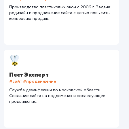
Нижегородская обл.
Количество запросов
: 300 в день
Средняя позиция по запросам
: 5
Текст
: Оптимизация текста
Конверсия
Позиции
Новых пользовател
+184%
+92%
+9535