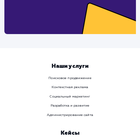
Давайте
поработаем вмест
Заполните бриф и мы свяжемся с вами в ближайшее
время
Ваше имя
Предпочтительный способ связи
Телеграм
Телефон
WhatsApp
Email
Viber