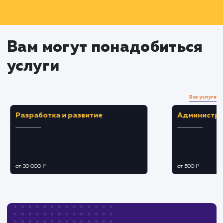
Таргетированная реклама и
аналитика
Разработка и запуск таргетированных
рекламных кампаний для привлечения ново
аудитории
Отслеживание и анализ эффективности
рекламных кампаний и контента
Оптимизация стратегии на основе
полученных данных
Оценка результатов и
дальнейшее развитие
Анализ результатов и достижений