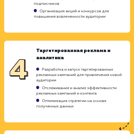
Анализ и стратегия
Изучение вашего бизнеса, конкурентов и
целевой аудитории
Определение целей и задач социального
маркетинга
Разработка стратегии продвижения в
социальных сетях
Создание и оптимизация
профилей
Создание профессиональных профилей в
выбранных социальных сетях
Оптимизация профилей для повышения
видимости и привлечения целевой аудитори