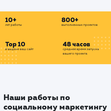
эффективный способ привлечь внимание цел
аудитории к вашему продукту или услуге
разрабатываем и реализуем страте
таргетированной рекламы, которые позво
достичь максимального эффекта с минималь
затратами.
Мы готовы помочь вам использовать 
возможности социальных сетей для разв
вашего бизнеса в Реутове. С нашей помощью
сможете привлечь новых клиентов, укрепить 
репутацию и увеличить продажи.