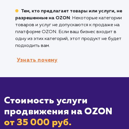
Брендам, расширяющим рыночные
границы
: Если ваш бренд старается достич
новых клиентов, продвижение на OZON мо
помочь вам донести свои товары до больше
числа покупателей.
Компаниям, которые ценят прозрачност
измеримость
: Продвижение на OZON
позволяет отслеживать эффективность
каждого шага, что позволяет проводить
точечные корректировки для достижения
максимальных результатов.
Кому не подходит данный продук
Компаниям, не торгующим на OZON
: Ес