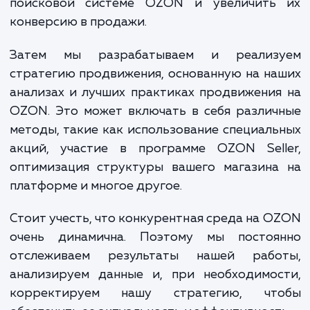
стратегии продвижения могут быть наиб
эффективными, и выявить возмож
проблемы или препятствия.
На следующем этапе мы занимае
оптимизацией карточек товаров.
гарантируем, что они содер
информативное, привлекательное и S
ориентированное описание, которое пом
улучшить видимость ваших товаро
поисковой системе OZON и увеличить
конверсию в продажи.
Затем мы разрабатываем и реализ
стратегию продвижения, основанную на н
анализах и лучших практиках продвижени