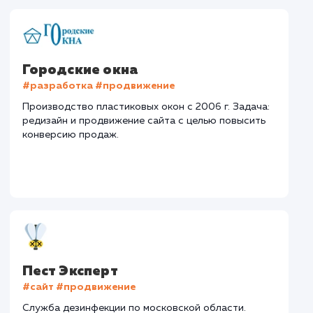
Авито
#Продвижение сайтов
#Разработка сайтов
Сайт
drova-rub.ru
Тематика
: Доставка колотых дров
Регион продвижения
: Москва и Московская обл.
Количество запросов
: 690 в день
Средняя позиция по запросам
: 4
Конверсия
Позиции
Новых пользовател
+27%
+92%
+6787