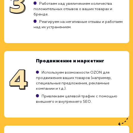
Продвижение товаров на OZON - 
уникальная услуга, которая включает в 
стратегию оптимизации ваших товар
позиций на одной из самых популяр
торговых площадок России. Мы использ
проверенные методики и индивидуаль
подходы для увеличения видимости ва
товаров, повышения их продаж и усиле
вашего бренда на OZON.
Анализ и планирование
Изучаем вашу целевую аудиторию и товары,
которые нужно продвигать.
Проводим анализ конкурентов на платформ