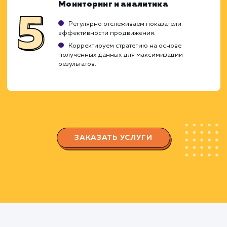
OZON.
Создаем стратегию продвижения,
оптимизированную под особенности OZON и
ваши бизнес-цели.
Оптимизация карточек товаров
Работаем над оптимизацией заголовков,
описаний, ключевых слов и изображений для
каждой карточки товара.
Проводим A/B тестирование для
определения наиболее эффективных
вариантов оформления карточек.