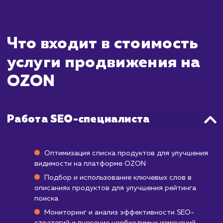
ждать?
Продвижение товаров на такой популяр
торговой площадке, как OZON, имеет с
особенности. Видимые результ
продвижения начинают проявляться в сре
через месяц после старта. Первые нед
проходят на оптимизацию карточек това
настройку и запуск рекламных кампаний.
По истечении этого периода, можно ожи
увеличение продаж и повышения видимо
товаров в поисковой выдаче OZON. Одна
полный потенциал продвижения на O
обычно реализуется в течение 3-6 меся