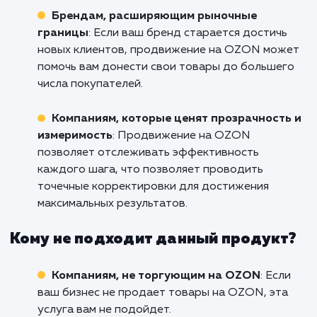
потенциал вашего бизнеса на OZON в Реут
не отвлекаясь на сложности и труднос
связанные с самостоятельным продвижен
мы готовы вам помочь. Свяжитесь с нами п
сейчас, и давайте вместе постр
эффективную и результативную страте
продвижения на OZON!
Кому подходит данный продукт?
Продавцам на OZON
: Если вы продаете
товары на платформе OZON и хотите улучш
их видимость и продажи, услуга по
продвижению на OZON будет идеальной дл
вас.