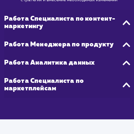
когда уже учтены все особенности раб
площадки, отработаны успешные реклам
стратегии и достигнута оптималь
конверсия.
Что входит в стоимость
услуги продвижения на
OZON