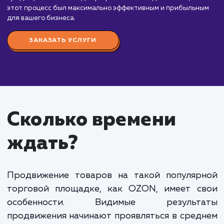
продвижения на OZON
от 35 000 руб.
Продвижение товаров на OZON – это отлична
возможность увеличить продажи и расширить
аудиторию. Наши услуги по продвижению на это
платформе начинаются от 35 000 рублей в месяц
Мы занимаемся подготовкой и оптимизацией
карточек товаров, организуем рекламные компани
также анализируем эффективность продвижения,
чтобы добиться наилучших результатов.
Стоимость продвижения может варьироваться
зависимости от ассортимента товаров,
конкурентности категории, объема работы и дру