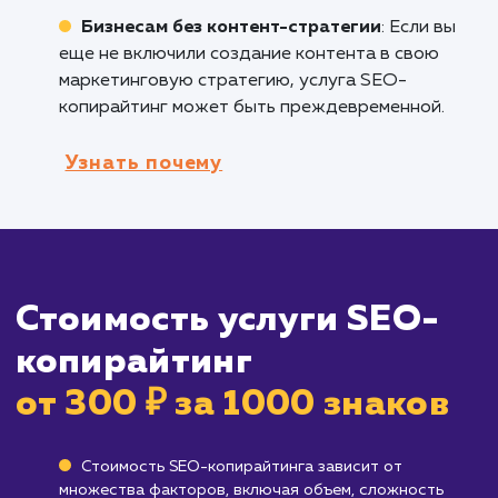
Брендам, старающимся улучшить
взаимодействие с пользователями
:
Оптимизированный контент не только помо
в ранжировании, но и увлекает аудиторию,
стимулируя вовлеченность и конверсии.
Всем, кто создает контент в интернете
:
Будь то владельцы блогов, маркетологи
контента или магазины электронной коммер
SEO-копирайтинг поможет сделать ваш
контент максимально доступным и
эффективным.
Кому не подходит данный продук
Брендам, не нацеленным на онлайн-
присутствие
: Если ваш бизнес не зависит от