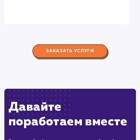
Городские окна
#разработка #продвижение
Производство пластиковых окон с 2006 г. Задача:
редизайн и продвижение сайта с целью повысить
конверсию продаж.
Пест Эксперт
#cайт #продвижение