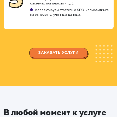
Анализируем вашу целевую аудиторию и их
интересы.
Определяем ключевые слова, которые нужн
использовать в текстах.
Планируем структуру и содержание контента
Создание контента
Составляем уникальные, оптимизированн
для SEO тексты, которые привлекут внимание
посетителей и помогут улучшить позиции сай
в поисковых системах.
Пишем продающие и информативные
тексты, которые отвечают на вопросы и реша
проблемы вашей целевой аудитории.