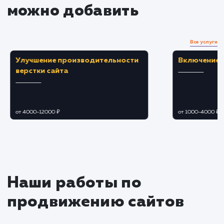
Оптимизация и ревизия
Применяем техники SEO-оптимизации для
улучшения видимости текстов в поисковых
системах.
Проводим корректировки на основе отзыв
и обратной связи.
Публикация и продвижение
Публикуем тексты на вашем сайте или
других платформах.
Продвигаем контент с целью увеличения