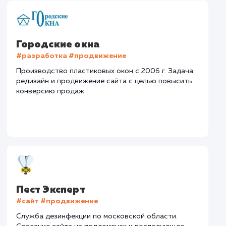
Сайт
goodbye-auto-
nn.ru
Тематика
: Автовыкуп
Регион продвижения
: Нижний Новгород и
Нижегородская обл.
Количество запросов
: 72 в день
Средняя позиция по запросам
: 5
Конверсия
Позиции
Новых пользовател
+15%
+25%
+423