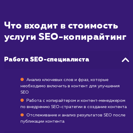
вашей аудитории, а также способствов
улучшению позиций вашего сайт
результатах поиска. Время, необходимое
достижения видимых результатов, мо
значительно варьироваться и зависит
множества факторов, таких как объе
качество текущего контента, конкуренц
вашей нише и выбранные ключевые слова.
В общем случае, первые результаты от 
копирайтинга могут стать заметными 
через 1-2 месяца после публикации конте
Но для достижения более значительн
прогресса и устойчивого роста обы
требуется от 3 до 6 месяцев. Наша цел