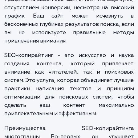
среде, где они буквально засып
информацией. К тому же, зачастую клие
сталкиваются с проблемой недостаточн
трафика на своем веб-сайте, или что ещё х
отсутствием конверсии, несмотря на выс
трафик. Ваш сайт может исчезнут
бесконечных глубинах результатов поиска, 
вы не используете правильные мет
привлечения внимания.
SEO-копирайтинг - это искусство и на
создания контента, который привлек
внимание как читателей, так и поиско
систем. Это услуга, которая объединяет лу
практики написания текстов и принц