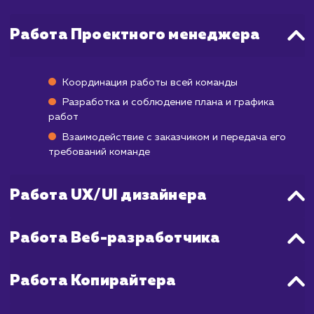
которые можно использовать для дальней
улучшения страницы, обычно требуется вр
В зависимости от объема трафика, 
накопления достаточной статистики мо
потребоваться от нескольких недель
месяца.
Важно понимать, что даже после запус
страница постоянно требует оптимизаци
основе полученных данных и отзы
пользователей. Поэтому, хотя сам проц
разработки может занять относител
небольшой промежуток времени, полный 
создания, тестирования, оптимизаци
повторного тестирования Landing P