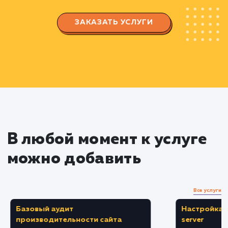
Landing Page
Разработка структуры страницы с учетом
потребностей пользователей и правил UX/UI
дизайна.
Создание прототипа страницы,
позволяющего визуализировать расположен
всех элементов и блоков на странице.
Разработка дизайна и контента
Создание привлекательного дизайна,
отвечающего требованиям вашего бренда и
потребностям аудитории.
Написание убедительного SEO-
оптимизированного контента, способного