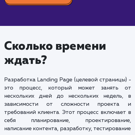
для сбора контактных данных и базовую аналитик
Средний Landing Page:
От 60 000 до 120 0
рублей. Включает более сложные элементы дизай
продвинутую аналитику, интеграции с различным
сервисами, создание и оптимизацию SEO контент
Крупный Landing Page:
От 120 000 рублей и
выше. Включает сложные элементы дизайна,
написание уникального и SEO-оптимизированног
контента, интеграцию с различными внешними
сервисами, такими как CRM-системы, и передовы
технологии для аналитики и оптимизации конверс
Уточнение стоимости разработки Landing Page требует
детального обсуждения ваших требований и целей проек
Мы готовы обсудить ваши потребности и предложить
индивидуальную оценку стоимости, которая будет
соответствовать вашим требованиям.