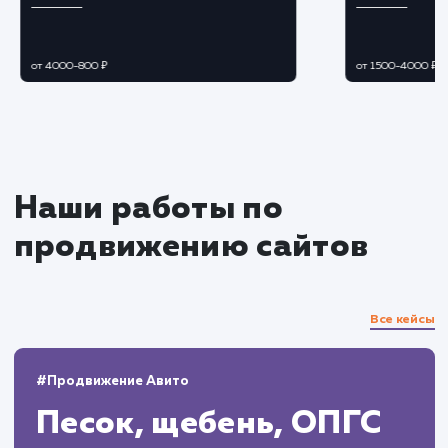
мотивировать посетителей на совершение
желаемого действия.
Тестирование и оптимизация
Проведение A/B тестирования для
определения наиболее эффективного
дизайна, структуры и контента.
Оптимизация Landing Page на основе
полученных результатов тестирования и
аналитики.
Запуск и постоянное