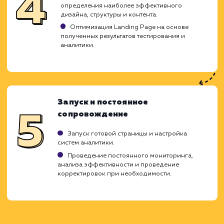
максимально соответствовать интере
вашей целевой аудитории и повыс
эффективность вашего бизнеса.
Анализ бизнес-задач и целевой
аудитории
Изучение специфики вашего бизнеса,
понимание ключевых целей и задач, которые
должна решать Landing Page.
Определение потребностей и поведенчески
факторов вашей целевой аудитории.
Проектирование структуры