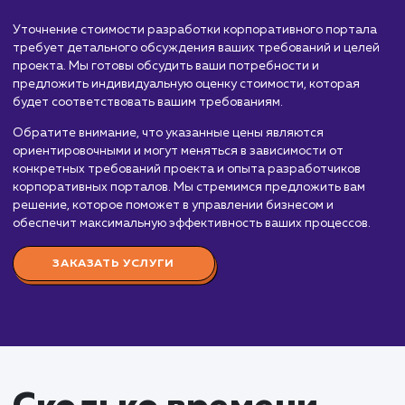
порталов, которые помогут оптимизировать внутренние
процессы вашей организации, облегчить коммуникацию 
сотрудниками и управление корпоративной информацией
Стоимость разработки корпоративного портала зависит 
множества факторов, включая сложность функционала,
необходимость интеграции с другими системами, количе
пользователей и опыт команды разработчиков. Вот
приблизительный порядок цен:
Простой корпоративный портал:
От 200 0
до 500 000 рублей. Включает базовый функцион
(форумы, блоги, система управления документами
стандартный дизайн, интеграцию с базовыми
системами компании.
Средний корпоративный портал:
От 500 0
до 1 000 000 рублей. Включает расширенный
функционал (система управления проектами, CRM)
индивидуальный дизайн, интеграцию с
корпоративными системами, поддержку множест