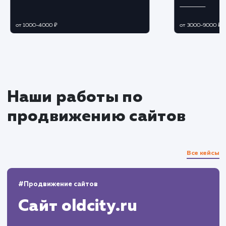
Разработка и интеграция
Разработка необходимого функционала и
его настройка согласно потребностям бизнеса
Интеграция портала с внутренними
системами и сервисами компании.
Тестирование и оптимизация
Проведение комплексного тестирования
всех функций и сервисов портала.
Оптимизация производительности и
исправление возможных ошибок.