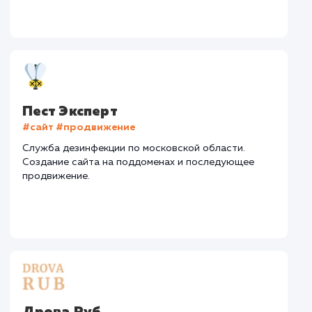
Регион продвижения
: Россия
Количество запросов
: 289 в день
Средняя позиция по запросам
: 5
Текст
: Оптимизация текста
Конверсия
Позиции
Новых пользовател
+25%
+64%
+5535