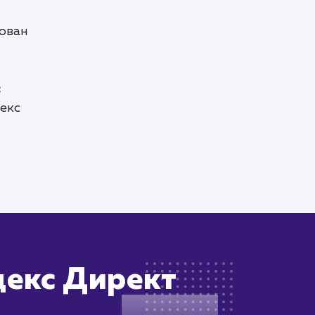
ован
с
декс
декс Директ