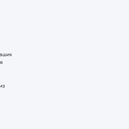
ваших
я
из