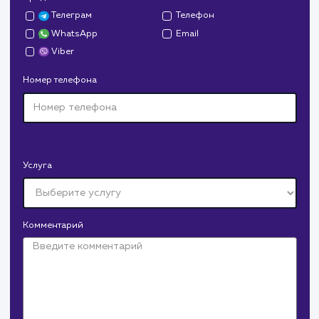
Дрова Руб
#cайт #дизайн
Доставка колотых дров. Нарисовали дизайн,
сверстали, наполнили и занимаемся продвижением.
В любой момент к у
можно добавить
Разработка калькулятора на
Крепеж Импорт
сайт