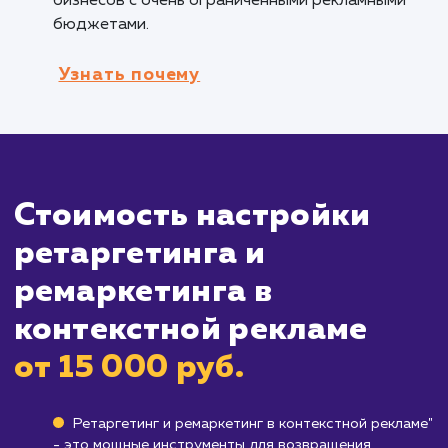
ассортиментом товаров.
Брендам, ищущим способы повышения
лояльности клиентов
: Ремаркетинг помога
вам оставаться на связи с вашими текущими
клиентами, увеличивая шансы на повторную
покупку.
Кому не подходит данный продук
Бизнесам с единоразовыми продажами
:
Если ваш бизнес предлагает товары или услу
которые клиенты приобретают только один
раз, ретаргетинг и ремаркетинг могут быть 
так эффективны.
Компаниям с очень малым бюджетом
: