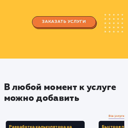
Настройка рекламных кампаний
Создаем и настраиваем рекламные
кампании с использованием техник
ретаргетинга и ремаркетинга.
Разрабатываем и тестируем различные
версии объявлений для повышения их
эффективности.
Сегментация аудитории
Делим вашу целевую аудиторию на
сегменты на основе их взаимодействия с ваш
сайтом.
Создаем персонализированные рекламны