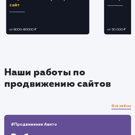
объявления для каждого сегмента аудитории.
Оптимизация бюджета
Оптимизируем распределение бюджета 
ретаргетинг и ремаркетинг для увеличения
ROI.
Регулируем ставки и бюджеты для
увеличения конверсий и снижения затрат.
Мониторинг и аналитика
Анализируем эффективность рекламных