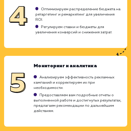
значимость этих методов и использ
эффективные стратегии для достиже
наилучших результатов.
Подготовка и анализ
Изучаем характеристики вашего бизнеса,
целевую аудиторию и конкурентов.
Анализируем ваши текущие рекламные
кампании и эффективность ретаргетинга и
ремаркетинга.
Создаем стратегию, которая будет
максимально учитывать особенности вашего
бизнеса и цели.