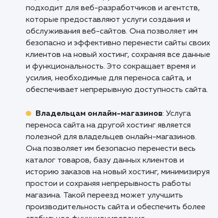
хостингом угрожали вашему онла
присутствию. Вместе с нами вы смож
обеспечить стабильную и надежную раб
вашего сайта. Обратитесь к нам уже сего
чтобы обсудить детали переноса вашего с
на новый хостинг и узнать, как мы мо
помочь вашему бизнесу расти и развивать
Интернете.
Кому подходит данный продукт?
Веб-разработчикам и агентствам
: Услуг
переносу сайта на другой хостинг идеально
подходит для веб-разработчиков и агентств
которые предоставляют услуги создания и