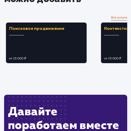
наиболее выгодный тариф.
ЗАКАЗАТЬ УСЛУГУ
Ограничения
Если перенос не выполнить правильно, это
может привести к потере данных.
Может потребовать времени на
переадресацию DNS и привести к временной
недоступности сайта.
ХОЧУ ДРУГУЮ УСЛУГУ