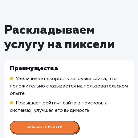
Сайты с минимальной версткой
: Услуга
улучшения производительности верстки сай
может быть менее эффективной для сайтов 
очень простой и минималистичной версткой,
уже достигнут высокий уровень
производительности. В таких случаях,
дополнительные улучшения могут не оказыв
значительного влияния на скорость загрузки
страниц.
Сложные веб-приложения
: Услуга улучш
производительности верстки сайта может б
менее подходящей для сложных веб-
приложений, где производительность завис
не только от верстки, но и от серверной лог