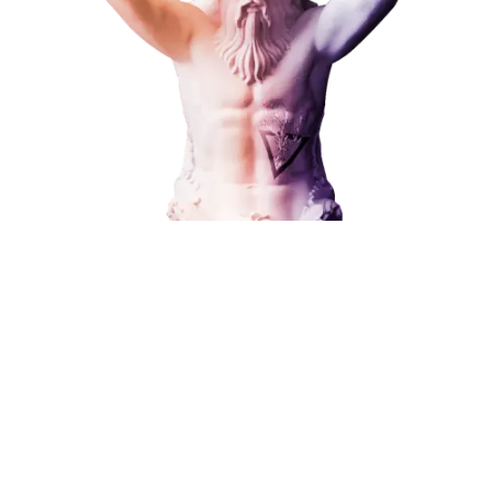
Наши услуги
Поисковое продвижение
В любой момент к у
Контекстная реклама
можно добавить
Социальный маркетинг
Разработка и развитие
Администрирование сайта
Кейсы
Поисковое продвижение
Отзывы