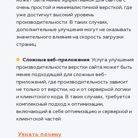
компании, ее услугах и продуктах. Она помо
сократить время загрузки статических стран
таких как "О нас", "Контакты" и "Услуги", улуч
впечатление пользователей и повышая дове
к компании.
Информационные порталы и новостны
сайты
: Услуга улучшения производительнос
верстки сайта весьма полезна для
информационных порталов и новостных сай
где актуальность и оперативность загрузки
контента играют ключевую роль. Она позво
быстро отображать новости, статьи и друг
материалы, обеспечивая более удобное и
приятное чтение для пользователей.
Кому не подходит данный продук