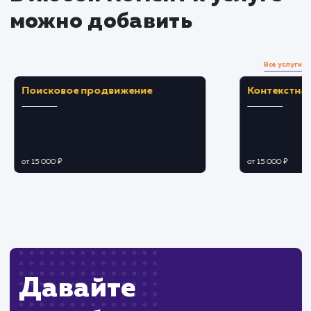
положительно сказывается на пользовательск
опыте.
Повышает рейтинг сайта в поисковых
системах, улучшая его видимость.
ЗАКАЗАТЬ УСЛУГУ
Ограничения
Требуется определенный уровень техническ
навыков для проведения оптимизации.
Может потребоваться значительное время,
если сайт содержит большое количество
страниц.