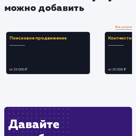
профессионализм.
Возможность использования функций
почтового сервиса, таких как фильтрация спама
ЗАКАЗАТЬ УСЛУГУ
Ограничения
Может потребоваться навыки для настройк
DNS записей домена.
Возможны проблемы с доставкой писем при
неправильной настройке.
ХОЧУ ДРУГУЮ УСЛУГУ