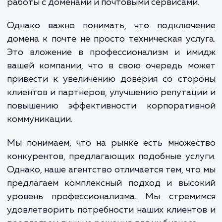
к почте" наши специалисты проводят 
работ, включая анализ требований клие
выбор подходящего почтового серви
регистрацию домена, настройку DNS запи
настройку серверов входящей и исходя
почты, тестирование и запуск нов
почтового ящика. Это требует глубоких зн
в области администрирования сервер
работы с доменами и почтовыми сервисами.
Однако важно понимать, что подключе
домена к почте не просто техническая усл
Это вложение в профессионализм и им
вашей компании, что в свою очередь мо
привести к увеличению доверия со стор