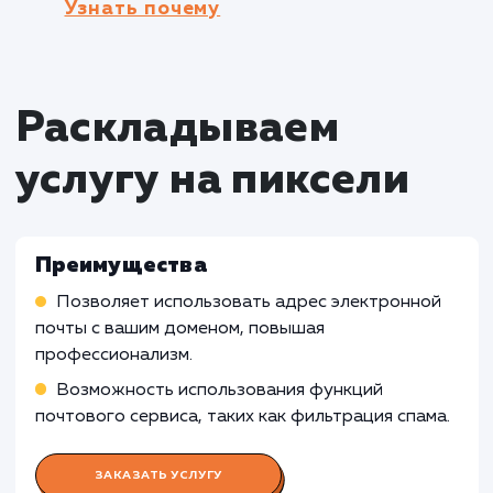
Кому не подходит данный продук
Личные блоги и небольшие персональн
проекты
: Для личных блогов и небольших
персональных проектов, где электронная по
не является основным каналом коммуникаци
или нет необходимости в использовании
собственного домена, подключение домена 
почтовому сервису может быть излишним.
Бюджетные ограничения
: Если у вас
ограничен бюджет, подключение домена к
почтовому сервису может быть неэффектив
вариантом. Вместо этого, рекомендуется
использовать бесплатные почтовые сервисы
рассмотреть альтернативные варианты,