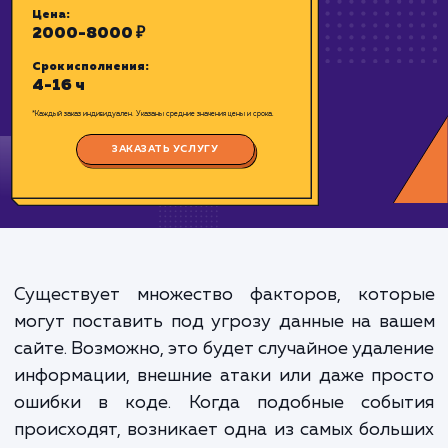
возможностью восстановления в лю
Цена:
2000-8000 ₽
Срок исполнения:
4-16 ч
*Каждый заказ индивидуален. Указаны средние значения цены и срока.
Существует множество факторов, кото
ЗАКАЗАТЬ УСЛУГУ
могут поставить под угрозу данные на в
сайте. Возможно, это будет случайное удал