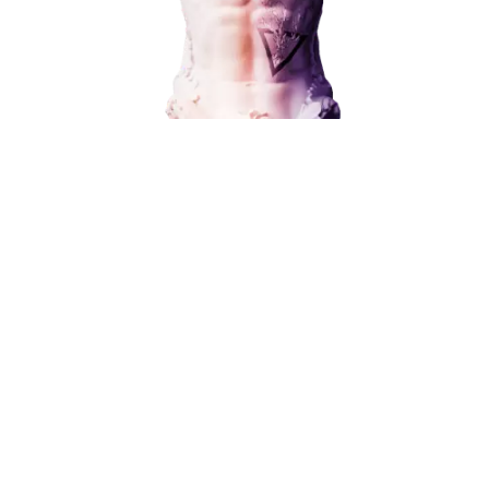
Наши услуги
Поисковое продвижение
Контекстная реклама
Социальный маркетинг
Разработка и развитие
В любой момент к у
Администрирование сайта
можно добавить
Кейсы
Отзывы
Блог
Поисковое продвижение