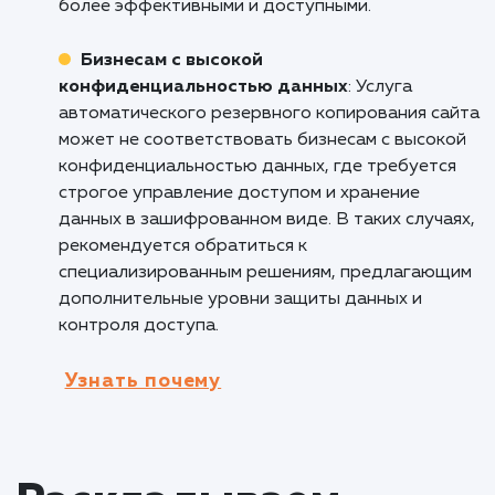
полезна для блогеров и контент-маркетолог
которые вкладывают значительные усилия в
создание и публикацию ценного контента. 
обеспечивает сохранность статей,
изображений, видео и других контентных
материалов, которые являются основой их
онлайн-присутствия. Это помогает
предотвратить потерю труда и времени, а
также поддерживает непрерывность
контентной стратегии.
Кому не подходит данный продук
Офлайн-бизнесам без веб-присутствия
:
Услуга автоматического резервного
копирования сайта может быть менее
подходящей для офлайн-бизнесов, которые