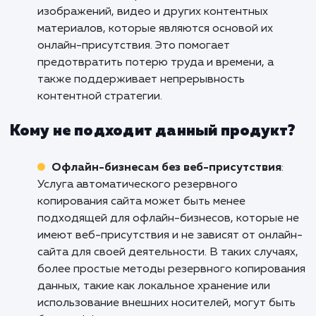
Бизнесам с онлайн-присутствием
: Услуг
автоматического резервного копирования с
полезна для бизнесов, которые имеют онлай
присутствие и зависят от непрерывной раб
своего веб-сайта. Она обеспечивает
сохранность данных клиентов, заказов,
контента и другой важной информации, что
способствует поддержанию бесперебойной
работы бизнеса. В случае сбоя или потери
данных, автоматическое резервное
копирование позволяет быстро восстанови
работоспособность сайта и минимизировать
потенциальные потери.
Блогерам и контент-маркетологам
: Усл
автоматического резервного копирования с