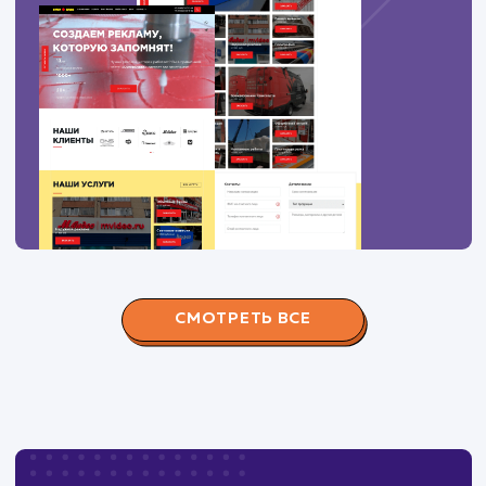
100
Световые короба с логотипом
2
100
Световые короба для офиса
2
100
Установка световых коробов
2
100
Наружная реклама на световых коробах
3
100
Изготовление рекламы для витрин
3
ПОКАЗАТЬ БОЛЬШЕ