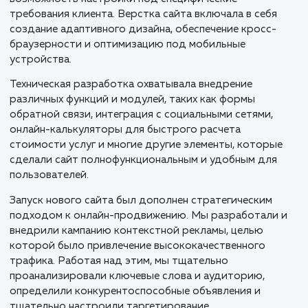
Создание дизайна в Figma стало следующим важны
этапом. Работа над визуальной частью сайта всегд
требует тонкого подхода, учитывая специфику бизн
В случае с "СуперБуква", мы акцентировали внимание
том, чтобы подчеркнуть креативность и
инновационность в сфере наружной рекламы. Дизай
должен был выразить корпоративный стиль компан
предложить пользователям удобный и интуитивно
понятный интерфейс, а также учесть адаптивность 
различные устройства и браузеры.
После одобрения дизайна, наша команда приступил
верстке и технической реализации сайта на CMS M
Эта система управления была выбрана за ее гибкост
возможность настройки под специфические
требования клиента. Верстка сайта включала в себя
создание адаптивного дизайна, обеспечение кросс-
браузерности и оптимизацию под мобильные
устройства.