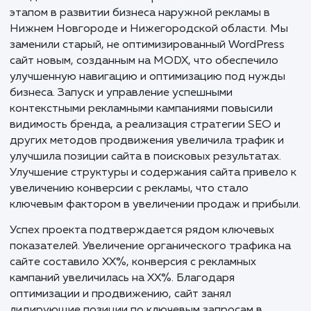
область, анализ и дальнейшее улучшение
конверсии.
Создание нового сайта не только дало но
лицо бизнесу в сфере наружной рекламы 
Нижнем Новгороде, но и стало воплощени
современности и инновационности компан
Тщательное планирование, продуманны
дизайн, интеграция с бизнес-процессами,
грамотное учет региональных особенност
позволили значительно укрепить позици
компании на рынке, превратив её в боле