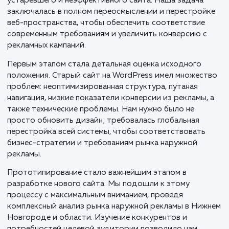
Описание
В современном динамичном мире реклама играет
ключевую роль в продвижении продуктов и услуг.
Особую значимость приобретает наружная реклама
способная быстро привлечь внимание потенциальн
клиентов. Компания "СуперБуква", специализирующа
на наружной рекламе в Нижнем Новгороде и
Нижегородской области, столкнулась с проблемой
устаревшего и неэффективного сайта. Наша задача
заключалась в полном переосмыслении и перестро
веб-пространства, чтобы обеспечить соответствие
современным требованиям и увеличить конверсию 
рекламных кампаний.
Первым этапом стала детальная оценка исходного
положения. Старый сайт на WordPress имел множес
проблем: неоптимизированная структура, путаная