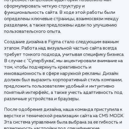
навигация, низкие показатели конверсии из рекламы,
также технические проблемы. Нам нужно было не
просто обновить дизайн; требовалась глобальная
перестройка всей системы, чтобы соответствовать
бизнес-стратегии и требованиям рынка наружной
рекламы.
Прототипирование стало важнейшим этапом в
разработке нового сайта. Мы подошли к этому
процессу с максимальным вниманием, проведя
комплексный анализ рынка наружной рекламы в Ни
Новгороде и области. Изучение конкурентов и
потребностей целевой аудитории позволило нам
сформулировать четкую структуру и
функциональность сайта. В ходе этой работы были
определены ключевые страницы, взаимосвязи межд
разделами, а также предложены идеи по улучшени
пользовательского опыта.