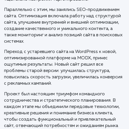
Техническая разработка охватывала внедрение
различных функций и модулей, таких как формы
обратной связи, интеграция с социальными сетями,
онлайн-калькуляторы для быстрого расчета
стоимости услуг и многие другие элементы, которы
сделали сайт полнофункциональным и удобным для
пользователей.
Запуск нового сайта был дополнен стратегическим
подходом к онлайн-продвижению. Мы разработали
внедрили кампанию контекстной рекламы, целью
которой было привлечение высококачественного
трафика. Работая над этим, мы тщательно
проанализировали ключевые слова и аудиторию,
определили конкурентоспособные объявления и
тщательно настроили таргетирование.
Параллельно с этим, мы занялись SEO-продвижени