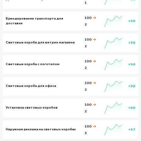
00:02:26
00:03:23
Показатели до:
Показатели после:
Общий показател
март 2023
март 2023
март 2023
Итого и средние
Визиты
Визи
75
1730
Посетители
Посетите