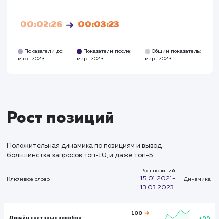
Визиты
Визи
12
530
Посетители
Посетите
8
320
Глубина просмотра
Глуби
2,541
3,231
Время на сайте
Время на
сайте