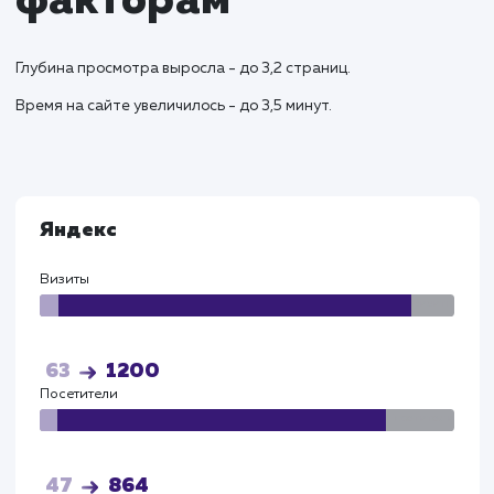
улучшенную навигацию и оптимизацию под нужд
бизнеса. Запуск и управление успешными
контекстными рекламными кампаниями повысили
видимость бренда, а реализация стратегии SEO 
других методов продвижения увеличила трафик 
улучшила позиции сайта в поисковых результатах
Улучшение структуры и содержания сайта привел
увеличению конверсии с рекламы, что стало
ключевым фактором в увеличении продаж и приб
Успех проекта подтверждается рядом ключевых
показателей. Увеличение органического трафика 
сайте составило XX%, конверсия с рекламных
кампаний увеличилась на XX%. Благодаря
оптимизации и продвижению, сайт занял
лидирующие позиции по ключевым запросам в
регионе. Отзывы и обратная связь от клиентов
свидетельствуют об увеличении удовлетворенно