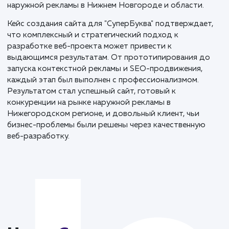
сайта. Оптимизация включала работу над структур
сайта, улучшение внутренней и внешней оптимизаци
создание качественного и уникального контента, а
также мониторинг и анализ позиций сайта в поиско
системах.
Переход с устаревшего сайта на WordPress к новой
оптимизированной платформе на MODX, принес
ощутимые результаты. Новый сайт решил все
проблемы старой версии: улучшилась структура,
повысилась скорость загрузки, увеличилась конвер
с рекламных кампаний.
Проект был настоящим триумфом командного
сотрудничества и стратегического планирования. В
каждом этапе мы объединили передовые технологи
креативные решения и понимание бизнеса клиента,
чтобы создать функциональный и привлекательный
сайт, отвечающий потребностям и ожиданиям рынк