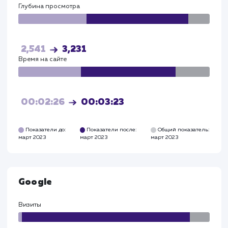
услугами компании на XX%.
Эти результаты и KPI ясно демонстрируют, как н
сайт стал важным инструментом для роста и
развития бизнеса. Они отражают усилия команды
подтверждают, что забота о клиенте и внимание 
деталям могут привести к большим успехам в сф
наружной рекламы в регионе Нижний Новгород 
Нижегородская область.
Прирост по
поведенческим