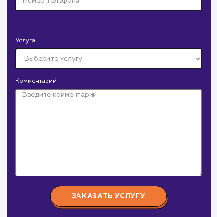
Тематика
: Наружная реклама
Регион продвижения
: Нижний Новгород и
Нижегородская обл.
Количество запросов
: 150 в день
Средняя позиция по запросам
: 6
Конверсия
Позиции
Новых пользовател
+16%
+83%
+8871