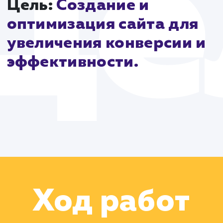
наружной рекламы в Нижнем Новгороде и области.
Кейс создания сайта для "СуперБуква" подтверждае
что комплексный и стратегический подход к
разработке веб-проекта может привести к
выдающимся результатам. От прототипирования д
запуска контекстной рекламы и SEO-продвижения,
каждый этап был выполнен с профессионализмом.
Результатом стал успешный сайт, готовый к
конкуренции на рынке наружной рекламы в
Нижегородском регионе, и довольный клиент, чьи
бизнес-проблемы были решены через качественную
веб-разработку.