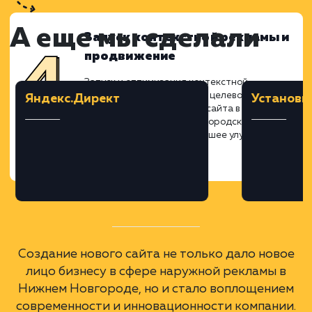
Дизайн в Figma
После утверждения прототипа команда
приступила к разработке дизайна в Figma.
Этот этап включал в себя создание
визуальных элементов, выбор цветовой
палитры и шрифтов, что обеспечивает
узнаваемость и соответствие
корпоративному стилю. Особое внимание
уделялось удобству и эстетике, чтобы сай
был не только красивым, но и
функциональным.