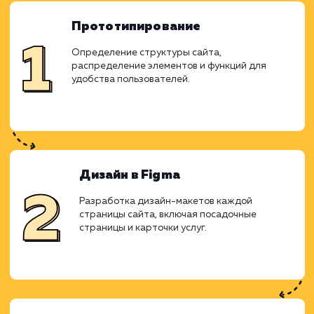
могли бы вызвать у посетителя неприят
чувства, такие как тараканы, клопы 
дезинфекция после смерти человека. Вм
этого, мы выбрали векторные изображен
создающие более спокойное впечатлен
После завершения основных этапов работы
сайтом, нашей задачей стал выбор геогр
деятельности для создания поддоменов
городам, с целью привлечения региональ
трафика. Эта стратегия продвижения б
основана на использовании геозависи
запросов, что оказалось ключевым фактор
успешной реализации проекта.