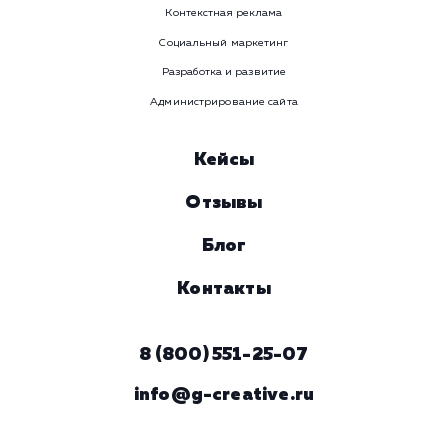
Давайте
поработаем вмест
Заполните бриф и мы свяжемся с вами в ближайшее
время
Ваше имя
Предпочтительный способ связи
Телеграм
Телефон
WhatsApp
Email
Viber