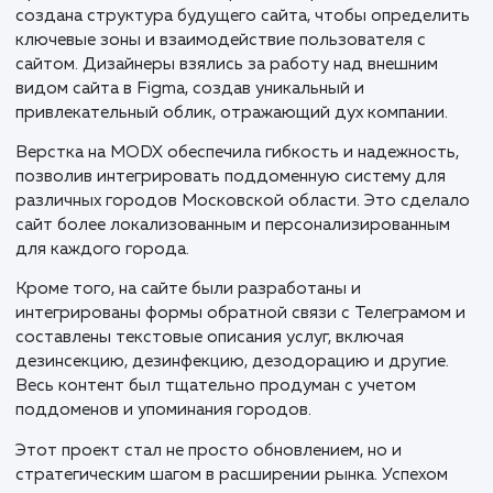
Компания "Pest Expert", специализирующаяся на
санэпидемиологических услугах в Москве и Москов
области, обратилась к нам с задачей создания
функционального и современного сайта. С учетом р
спроса на услуги и желания компании расширить св
присутствие в регионе, был разработан комплексн
подход к созданию сайта.
Процесс начался с этапа прототипирования, где бы
создана структура будущего сайта, чтобы определ
ключевые зоны и взаимодействие пользователя с
сайтом. Дизайнеры взялись за работу над внешним
видом сайта в Figma, создав уникальный и
привлекательный облик, отражающий дух компании
Верстка на MODX обеспечила гибкость и надежност
позволив интегрировать поддоменную систему дл