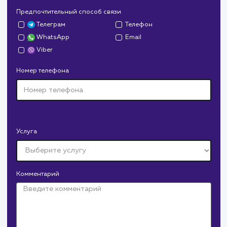
Тематика
: Наружная реклама
Регион продвижения
: Нижний Новгород и
Нижегородская обл.
Количество запросов
: 150 в день
Средняя позиция по запросам
: 6
Конверсия
Позиции
Новых пользовател
+16%
+83%
+8871