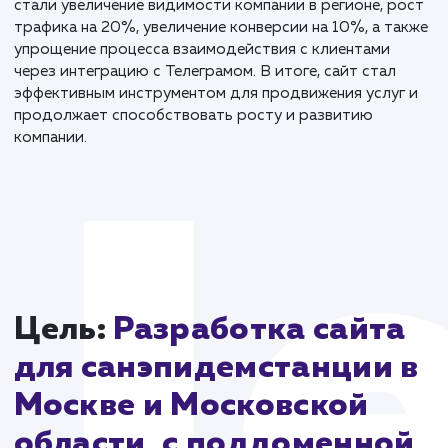
различных городов Московской области. Это сдел
сайт более локализованным и персонализированны
для каждого города.
Кроме того, на сайте были разработаны и
интегрированы формы обратной связи с Телеграмо
составлены текстовые описания услуг, включая
дезинсекцию, дезинфекцию, дезодорацию и другие
Весь контент был тщательно продуман с учетом
поддоменов и упоминания городов.
Этот проект стал не просто обновлением, но и
стратегическим шагом в расширении рынка. Успехо
стали увеличение видимости компании в регионе, р
трафика на 20%, увеличение конверсии на 10%, а т
упрощение процесса взаимодействия с клиентами
через интеграцию с Телеграмом. В итоге, сайт стал
эффективным инструментом для продвижения услуг
продолжает способствовать росту и развитию