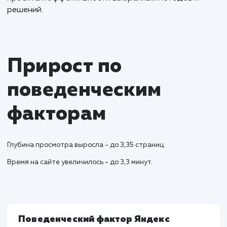
Результаты работы над сайтом включали успешн
запуск многоуровневого сайта с поддоменами,
нацеленного на различные города Московской
области. Это позволило оптимизировать
геотаргетирование и обслуживание клиентов в
соответствующих регионах. Применение вектор
графики в дизайне, вместо шокирующих
изображений, создало дружественный и приятны
пользовательский опыт. Также была осуществлен
интеграция форм обратной связи с телеграмом, ч
обеспечило быструю и удобную связь с клиентами
Текстовое описание услуг, с учётом поддоменов 
упоминаний городов, способствовало улучшени
видимости сайта в региональных поисковых запро
Что касается ключевых показателей эффективно
(KPI), то было зафиксировано увеличение трафик