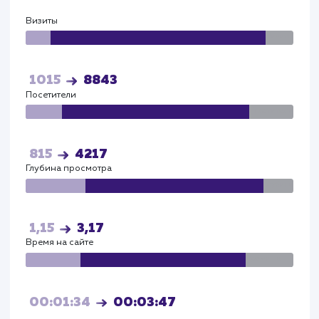
сайт на 72% и повышение конверсии сайта на 42
благодаря оптимизированному дизайну и структ
сайта. Заметно увеличился региональный охват, с
отражением в росте заказов из различных город
Московской области. К тому же улучшилась
удовлетворенность клиентов, что подтверждает
положительными отзывами и увеличением повто
заказов. Эти результаты и показатели являются я
свидетельством успешности реализованного
проекта и эффективности выбранных методов и
решений.
Прирост по
поведенческим