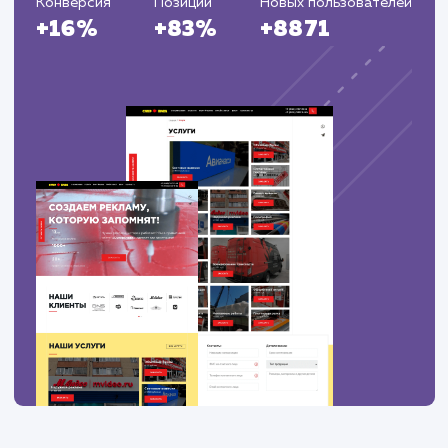
уничтожение борщевика истра
100
1
уничтожение борщевика красноармейск
100
1
уничтожение борщевика
100
1
краснознаменск
уничтожение борщевика люберцы
100
1
уничтожение борщевика орехово-зуево
100
1
ПОКАЗАТЬ БОЛЬШЕ