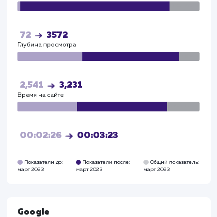
Общая конверсия сайта увеличилась на 27%, что
подтверждает эффективность выбранной страт
и качество выполненных работ.
Прирост по
поведенческим
факторам
Глубина просмотра выросла - до 3,2 страниц.
Время на сайте увеличилось - до 3,23 минут.