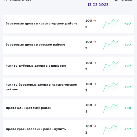
Итого и средние
Визиты
Визи
384
8895
Посетители
Посетите
135
6787
Глубина просмотра
Глуби
2,541
3,231