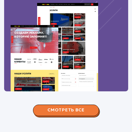
100
дрова красногорский район купить
3
100
купить дрова одинцовский район
6
100
дрова в рузе
3
ПОКАЗАТЬ БОЛЬШЕ
Вас могут