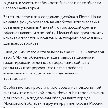
В процессе разработки сайта drova-rub.ru для
доставки колотых дров в Москве и Московской
области, мы применили целостный, стратегически
подход, ориентированный на локальный рынок и
потребности клиентов.
Первым этапом стало разработка прототипа сайта,
были определены ключевые функции и структура
будущего ресурса. Это важный шаг, который помог 
оценить и учесть особенности бизнеса и потребнос
целевой аудитории.
Затем, мы перешли к созданию дизайна в Figma. На
команда фокусировалась на удобстве использовани
создавая уникальный дизайн, отражающий бренд и
облегчая навигацию по сайту. Целью было предлож
клиентам простой и понятный интерфейс, подходя