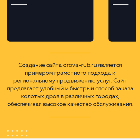
Профессиональная верстка на платформе
MODX, что обеспечило гибкость и
масштабируемость сайта.
Региональная оптимизация
Разработка поддоменов для различных
городов Московской области и крупных
городов России, с учетом геозависимых
запросов.
А еще мы сделали