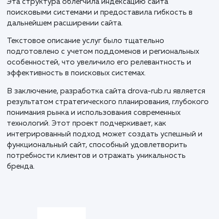
для всех устройств.
Следующим этапом стала верстка на MODX. Благо
этой CMS, мы обеспечили адаптивность дизайна и
гарантировали отличное отображение сайта на
различных платформах. Этот этап требовал
внимательности к деталям и тщательного
тестирования.
Особенностью проекта стало создание поддоменн
системы, где основной домен drova-rub.ru предназн
для Москвы, а поддомены обслуживают города
Московской области и другие крупные города Росс
Эта структура облегчила индексацию сайта
поисковыми системами и предоставила гибкость в
дальнейшем расширении сайта.
Текстовое описание услуг было тщательно
подготовлено с учетом поддоменов и региональны
особенностей, что увеличило его релевантность и