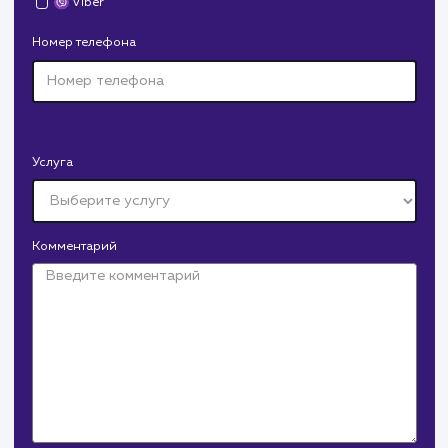
Средняя позиция по запросам
: 6
Конверсия
Позиции
Новых пользовател
+16%
+83%
+8871