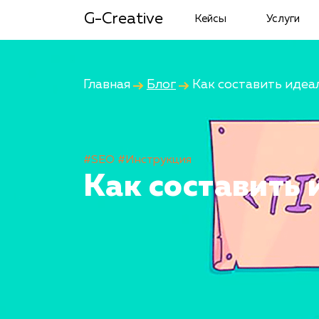
G-Creative
Кейсы
Услуги
Главная
Блог
Как составить идеал
#SEO
#Инструкция
Как составить 