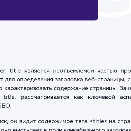
?
г title является неотъемлемой частью про
т для определения заголовка веб-страницы, 
но характеризовать содержание страницы. За
 title, рассматривается как ключевой асп
SEO.
ск, он видит содержимое тега <title> на стр
е оно выступает в роли кликабельного заголов