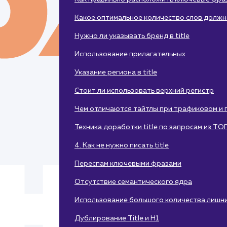
Какое оптимальное количество слов должно 
Нужно ли указывать бренд в title
Использование прилагательных
Указание региона в title
Стоит ли использовать верхний регистр
Чем отличаются тайтлы при трафиковом и
Техника доработки title по запросам из ТО
4. Как не нужно писать title
Переспам ключевыми фразами
Отсутствие семантического ядра
Использование большого количества лишни
Дублирование Title и H1