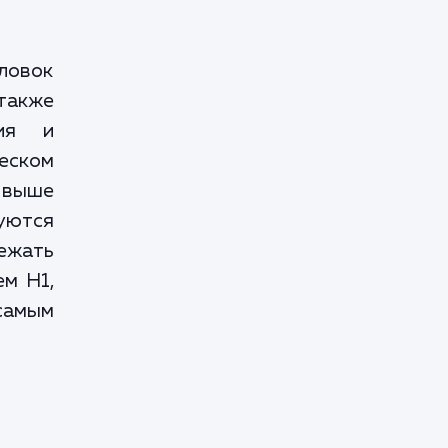
ловок
также
ния и
еском
 выше
зуются
ежать
ем H1,
самым