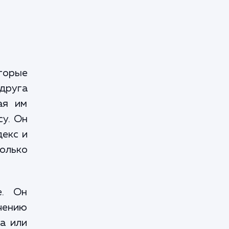
оторые
друга
ая им
су. Он
декс и
только
е. Он
чению
а или