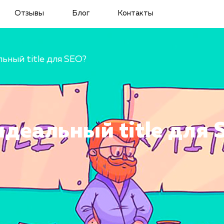
Отзывы
Блог
Контакты
ьный title для SEO?
идеальный title для