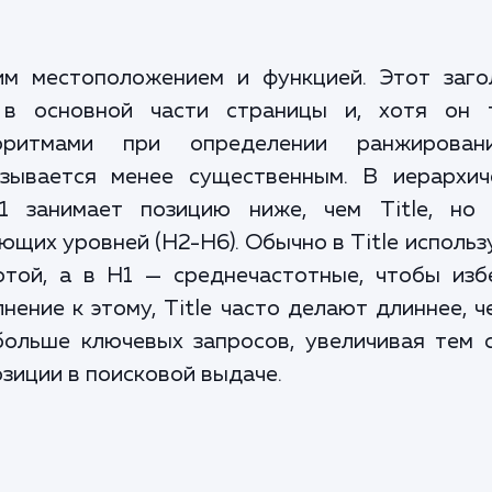
оим местоположением и функцией. Этот заго
 в основной части страницы и, хотя он 
горитмами при определении ранжирова
азывается менее существенным. В иерархич
1 занимает позицию ниже, чем Title, но
ющих уровней (H2-H6). Обычно в Title исполь
отой, а в H1 — среднечастотные, чтобы изб
ение к этому, Title часто делают длиннее, ч
больше ключевых запросов, увеличивая тем 
зиции в поисковой выдаче.