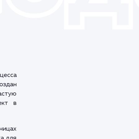
цесса
создан
частую
ект в
аницах
ка для