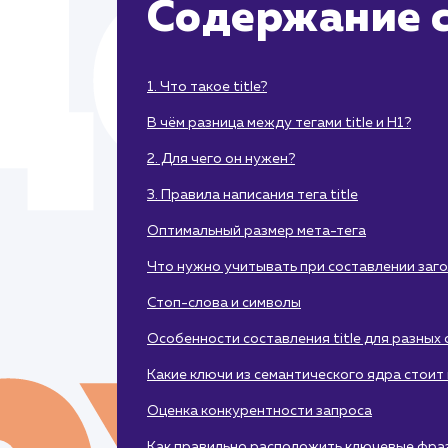
Содержание с
1. Что такое title?
В чём разница между тегами title и H1?
2. Для чего он нужен?
3. Правила написания тега title
Оптимальный размер мета-тега
Что нужно учитывать при составлении заг
Стоп-слова и символы
Особенности составления title для разных
Какие ключи из семантического ядра стоит 
Оценка конкурентности запроса
Как правильно расположить ключевые фра