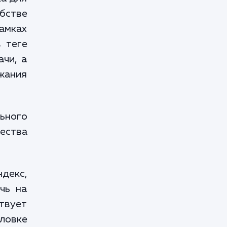
бстве
амках
в теге
ачи, а
жания
льного
ества
ндекс,
чь на
твует
ловке