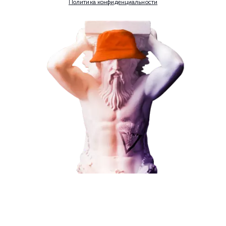
Контекстная реклама
Социальный маркетинг
Разработка и развитие
Администрирование сайта
Кейсы
Отзывы
Блог
Контакты
8 (800) 551-25-07
info@g-creative.ru