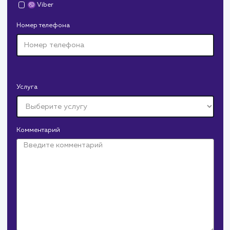
Давайте
поработаем вмест
Заполните бриф и мы свяжемся с вами в ближайшее
время
Ваше имя
Предпочтительный способ связи
Телеграм
Телефон
WhatsApp
Email