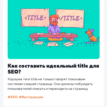
AdWords
Ahrefs
Analitics
API
CTR
Как составить идеальный title дл
SEO?