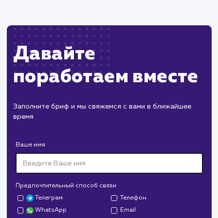
Секреты эффективного Meta
Description: Что это такое и как
его использовать?
Meta Description играет важную роль в привлечении
посетителей с поисковых систем. В этом руководстве в
узнаете, как правильно составить и оптимизировать
Meta Description для увеличения CTR и улучшения
видимости вашего сайта в поисковой выдаче. Мы
рассмотрим принципы работы, распространенные
ошибки и инструменты для работы с Meta Description.
#SEO
#Инструкция