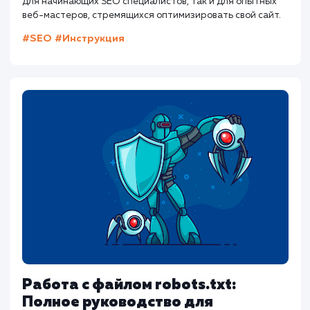
Слэш в конце URL: Когда это
необходимо и почему?
Статья исследует использование слэша в конце URL и е
влияние на SEO. В статье также представлены
практические рекомендации по настройке различных
CMS, таких как WordPress, Joomla, и Drupal. Полезно как
для начинающих SEO специалистов, так и для опытных
веб-мастеров, стремящихся оптимизировать свой сайт
#SEO
#Инструкция