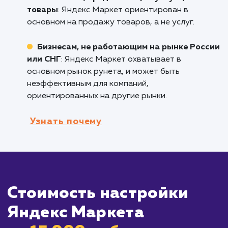
является одной из ведущих площадок для
продажи товаров онлайн в России, и подхо
тем компаниям, которые хотят привлечь бол
потенциальных покупателей.
Компаниям, работающим на рынке Росс
и СНГ
: Яндекс Маркет охватывает большую
часть аудитории рунета, что делает его
идеальным для брендов, ориентированных 
эти рынки.
Компаниям с большим ассортиментом
товаров
: Яндекс Маркет позволяет вам
настроить детализированные кампании для
каждого из ваших товаров, что помогает
увеличить видимость вашего бренда и
продуктов.