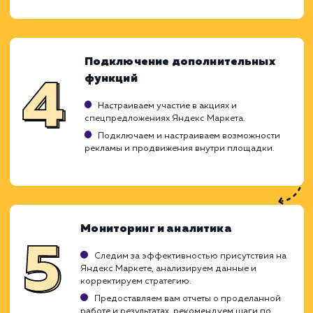
требований и потребностей целе
аудитории. Наша цель - привлече
качественного трафика и увеличение пр
ваших товаров через эту популярную торг
площадку. Мы используем всю пали
возможностей Яндекс Маркета 
достижения этих целей.
Анализ и планирование
Изучаем специфику вашего бизнеса,
ассортимент товаров и целевую аудиторию.
Анализируем действия конкурентов на
Яндекс Маркете.
Разрабатываем стратегию работы на Яндекс
Маркете, максимально учитывающую