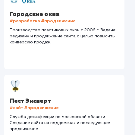
nn.ru
Тематика
: Автовыкуп
Регион продвижения
: Нижний Новгород и
Нижегородская обл.
Количество запросов
: 72 в день
Средняя позиция по запросам
: 5
Конверсия
Позиции
Новых пользовател
+15%
+25%
+423