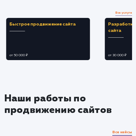
Загружаем и настраиваем карточки товаро
оптимизируем описания, заголовки и
фотографии.
Подбираем оптимальные цены и скидки,
чтобы привлечь больше клиентов.
Подключение дополнительных
функций
Настраиваем участие в акциях и
спецпредложениях Яндекс Маркета.
Подключаем и настраиваем возможности
рекламы и продвижения внутри площадки.