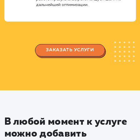
особенности вашего бизнеса.
Регистрация и настройка
магазина
Регистрируем ваш магазин на Яндекс
Маркете, заполняем все необходимые поля и
данные.
Настраиваем параметры доставки, оплаты 
возврата товаров согласно требованиям
площадки и вашего бизнеса.
Оптимизация карточек товаров