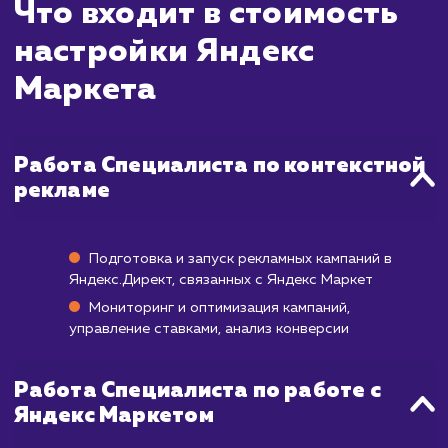
ждать?
Яндекс Маркет - это мощная площадка 
продвижения товаров, которая может на
приносить результаты буквально сразу п
размещения товаров и настройки реклам
кампаний. Однако, как и в случае с лю
другой платформой, для достиже
максимальной эффективности требуется вр
На оптимизацию карточек товаров, настр
и тестирование рекламных кампаний обы
уходит около месяца. После этого, вы нач
видеть увеличение продаж и повыше
конверсии. Полный потенциал площадк