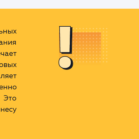
ьных
ания
чает
овых
ляет
менно
 Это
несу