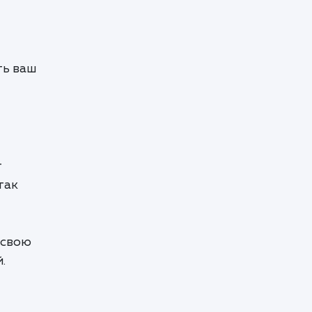
ть ваш
т
так
 свою
.