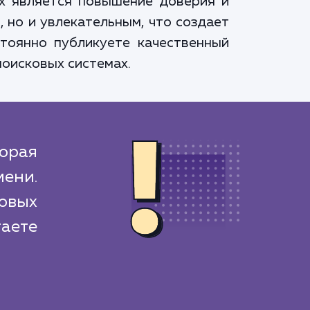
х является повышение доверия и
 но и увлекательным, что создает
стоянно публикуете качественный
поисковых системах.
орая
ени.
овых
аете