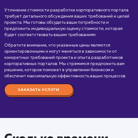
порталов, которые помогут оптимизировать внутренние
процессы вашей организации, облегчить коммуникацию 
сотрудниками и управление корпоративной информацией
Стоимость разработки корпоративного портала зависит 
множества факторов, включая сложность функционала,
необходимость интеграции с другими системами, количе
пользователей и опыт команды разработчиков. Вот
приблизительный порядок цен:
Простой корпоративный портал:
От 200 0
до 500 000 рублей. Включает базовый функцион
(форумы, блоги, система управления документами
стандартный дизайн, интеграцию с базовыми
системами компании.
Средний корпоративный портал:
От 500 0
до 1 000 000 рублей. Включает расширенный
функционал (система управления проектами, CRM)
индивидуальный дизайн, интеграцию с
корпоративными системами, поддержку множест