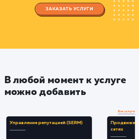
Разработка подробного плана проекта,
учитывая все ключевые аспекты: аудиторию,
функциональность, безопасность и интеграцию
другими системами.
Проектирование и дизайн
Составление схемы структуры портала и
пользовательских сценариев.
Разработка дизайна, который соответствуе
корпоративному стилю и учитывает удобство
использования.