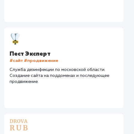
Регион присутствия
: Нижний Новгород и
Нижегородская область
Дизайн
: Разработка дизайна
Текст
: Оптимизация текста
Интеграции
: CRM, Telegram
Стоимость контакта
Стоимость просмот
52,7 ₽
9,21 ₽