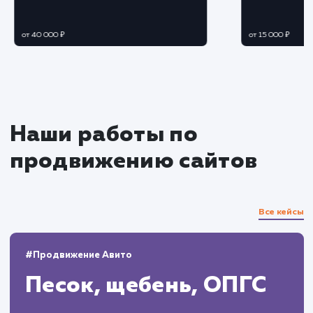
Разработка и интеграция
Разработка необходимого функционала и
его настройка согласно потребностям бизнеса
Интеграция портала с внутренними
системами и сервисами компании.
Тестирование и оптимизация
Проведение комплексного тестирования
всех функций и сервисов портала.
Оптимизация производительности и
исправление возможных ошибок.