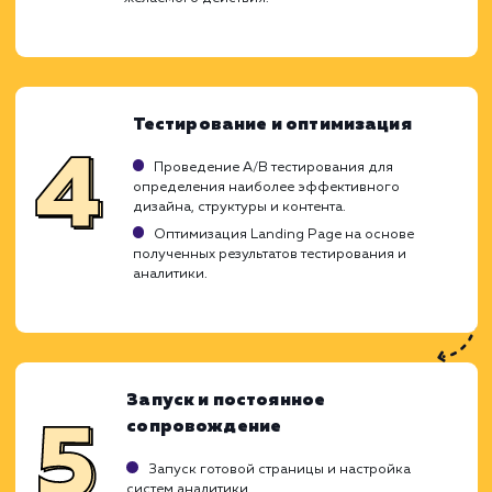
Ход работ
Разработка Landing Page является ключ
элементом для увеличения конверси
достижения бизнес-целей. Мы использ
глубокие знания в области UX/UI дизай
применяем проверенные стратегии SEO, ч
создать продающую страницу, которая б
максимально соответствовать интере
вашей целевой аудитории и повыс
эффективность вашего бизнеса.
Анализ бизнес-задач и целевой