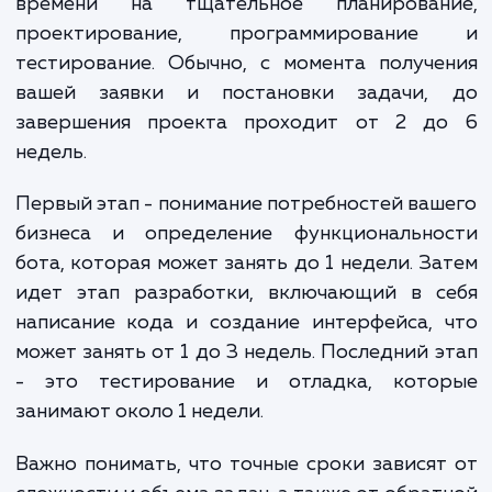
сетями и другими платформами.
Крупный чат-бот
: От 150 000 рублей и выше.
Включает сложные диалоги с обработкой
естественного языка (NLP), машинное обучение,
интеграцию с искусственным интеллектом и друг
передовыми технологиями.
Уточнение стоимости разработки чат-бота требует
детального обсуждения ваших требований и целей проек
Мы готовы обсудить ваши потребности и предложить
индивидуальную оценку стоимости, которая будет
соответствовать вашим требованиям.
Обратите внимание, что указанные цены являются
ориентировочными и могут изменяться в зависимости от
конкретных требований проекта и предложений
разработчиков чат-ботов.
ЗАКАЗАТЬ УСЛУГИ