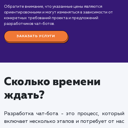
от 30 000 руб.
Мы предлагаем услуги по разработке чат-ботов, которы
помогут вам автоматизировать и улучшить взаимодействи
вашей аудиторией. Стоимость разработки чат-бота зави
от ряда факторов, включая сложность функционала,
интеграции, уровень персонализации и опыт команды
разработчиков. Вот приблизительный порядок цен:
Простой чат-бот
: От 30 000 до 70 000 рубл
рублей. Включает базовый функционал чат-бота,
автоответчик, предоставление информации и
простые интерактивные диалоги.
Средний чат-бот
: От 70 000 до 150 000 руб
Включает более сложные диалоги, интеграцию с
внешними системами, интеграцию с социальными