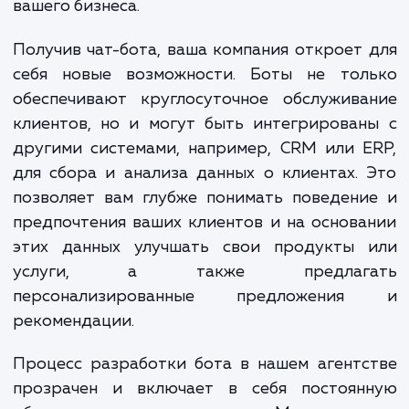
В процессе разработки чат-ботов
выполняем комплекс работ, который вклю
в себя анализ бизнес-процессов клиен
определение требований к функционалу б
проектирование сценариев взаимодейств
программирование, тестирование и запуск
стремимся создать уникальный бот, полно
адаптированный под нужды и особенно
вашего бизнеса.
Получив чат-бота, ваша компания откроет
себя новые возможности. Боты не тол
обеспечивают круглосуточное обслужива