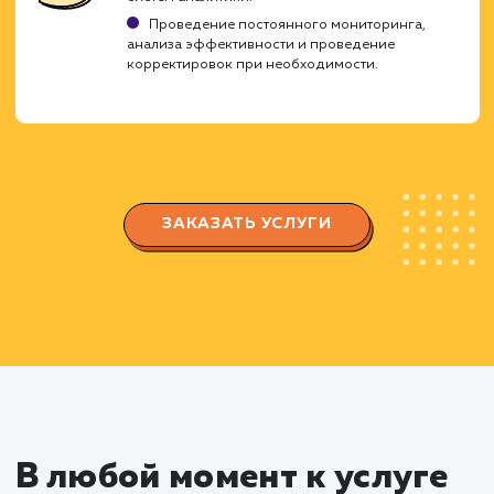
аудитории
Изучение специфики вашего бизнеса,
понимание ключевых целей и задач, которые
должна решать Landing Page.
Определение потребностей и поведенчески
факторов вашей целевой аудитории.
Проектирование структуры
Landing Page
Разработка структуры страницы с учетом
потребностей пользователей и правил UX/UI
дизайна.
Создание прототипа страницы,
позволяющего визуализировать расположен
всех элементов и блоков на странице.