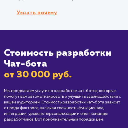
Кому не подходит данный продук
Организации с высокой степенью
индивидуализации
: Разработка Чат-ботов
может быть менее эффективной для
организаций, где каждый клиент имеет
уникальные потребности и требуется
индивидуальный подход. Если бизнес требу
высокой степени персонализации и
специализации в общении с клиентами, то б
прямое и индивидуальное взаимодействие
может быть предпочтительнее, чем
использование Чат-ботов.
Отрасли с высоким уровнем
конфиденциальности
: В некоторых отрасл