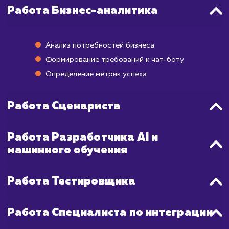
завершения проекта проходит от 2 д
недель.
Первый этап - понимание потребностей ва
бизнеса и определение функционально
бота, которая может занять до 1 недели. З
идет этап разработки, включающий в с
написание кода и создание интерфейса,
может занять от 1 до 3 недель. Последний 
- это тестирование и отладка, кото
занимают около 1 недели.
Важно понимать, что точные сроки завися
сложности и объема задач, а также от обра
связи со стороны клиента. Мы гарантир