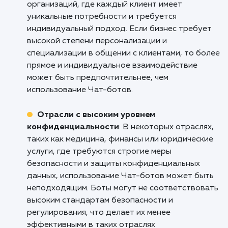
покупки и предоставлять информацию о
статусе заказа. Это помогает улучшить
пользовательский опыт, повысить конверсию
увеличить продажи.
Туристические агентства и гостиницы
:
Разработка Чат-ботов является эффективн
инструментом для туристических агентств и
гостиниц, позволяя автоматизировать проц
бронирования и предоставления информаци
турах, гостиничных услугах и местных
достопримечательностях. Боты могут отвеч
на вопросы клиентов, предлагать рекоменд
по маршрутам, обеспечивать поддержку в
режиме реального времени и значительно
улучшить общий опыт путешествий.